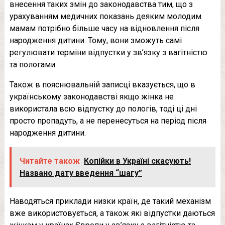
внесення таких змін до законодавства тим, що з
урахуванням медичних показань деяким молодим
мамам потрібно більше часу на відновлення після
народження дитини. Тому, вони зможуть самі
регулювати терміни відпустки у зв’язку з вагітністю
та пологами.
Також в пояснювальній записці вказується, що в
українському законодавстві якщо жінка не
використала всю відпустку до пологів, тоді ці дні
просто пропадуть, а не перенесуться на період після
народження дитини.
Читайте також
Кoпійки в Укpаїні cкасують!
Названо дату введення “шaгу”
Наводяться приклади низки країн, де такий механізм
вже використовується, а також які відпустки даються