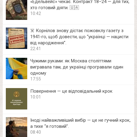
«Едельвейс» чекає. Контракт 18–24 — для тих,
хто готовий діяти. 🇺🇦
10:42
☠️ Корнілов знову дістає пожовклу газету з
1941‑го, щоб довести, що “українці — нацисти
від народження”.
22:41
Чужими руками: як Москва століттями
вигравала там, де українці програвали один
одному
17:55
Повернення — це відповідальний крок
10:01
Іноді найважливіший вибір — це не гучний крок,
а тихе “я готовий”.
08:40