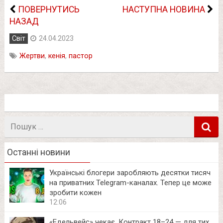
ПОВЕРНУТИСЬ
НАСТУПНА НОВИНА
НАЗАД
Світ
24.04.2023
Жертви
,
кенія
,
пастор
Пошук
в
Останні новини
Українські блогери заробляють десятки тисяч
на приватних Telegram-каналах. Тепер це може
зробити кожен
12:06
«Едельвейс» чекає. Контракт 18–24 — для тих,