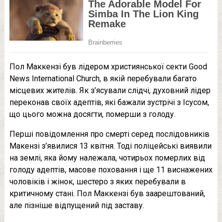
Пол Маккензі був лідером християнської секти Good
News International Church, в якій перебували багато
місцевих жителів. Як з’ясували слідчі, духовний лідер
переконав своїх адептів, які бажали зустрічі з Ісусом,
що цього можна досягти, померши з голоду.
Перші повідомлення про смерті серед послідовників
Макензі з’явилися 13 квітня. Тоді поліцейські виявили
на землі, яка йому належала, чотирьох померлих від
голоду адептів, масове поховання і ще 11 виснажених
чоловіків і жінок, шестеро з яких перебували в
критичному стані. Пол Маккензі був заарештований,
але пізніше відпущений під заставу.