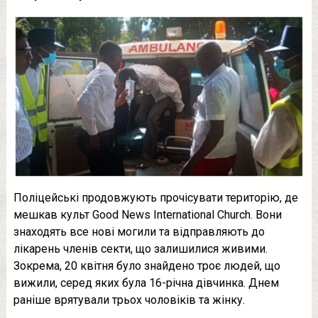
Поліцейські продовжують прочісувати територію, де
мешкав культ Good News International Church. Вони
знаходять все нові могили та відправляють до
лікарень членів секти, що залишилися живими.
Зокрема, 20 квітня було знайдено троє людей, що
вижили, серед яких була 16-річна дівчинка. Днем
раніше врятували трьох чоловіків та жінку.