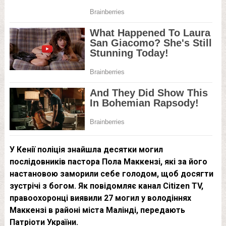
У Кенії поліція знайшла десятки могил
послідовників пастора Пола Маккензі, які за його
настановою заморили себе голодом, щоб досягти
зустрічі з богом. Як повідомляє канал Citizen TV,
правоохоронці виявили 27 могил у володіннях
Маккензі в районі міста Малінді, передають
Патріоти України.