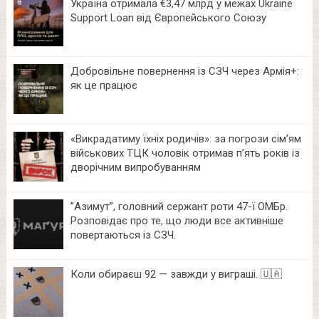
Україна отримала €3,47 млрд у межах Ukraine
Support Loan від Європейського Союзу
Добровільне повернення із СЗЧ через Армія+:
як це працює
«Викрадатиму їхніх родичів»: за погрози сім’ям
військових ТЦК чоловік отримав п’ять років із
дворічним випробуванням
⁨”Азимут”, головний сержант роти 47-ї ОМБр.
Розповідає про те, що люди все активніше
повертаються із СЗЧ.
Коли обираєш 92 — завжди у виграші. 🇺🇦