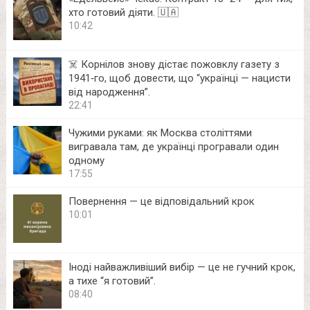
хто готовий діяти. 🇺🇦
10:42
☠️ Корнілов знову дістає пожовклу газету з
1941‑го, щоб довести, що “українці — нацисти
від народження”.
22:41
Чужими руками: як Москва століттями
вигравала там, де українці програвали один
одному
17:55
Повернення — це відповідальний крок
10:01
Іноді найважливіший вибір — це не гучний крок,
а тихе “я готовий”.
08:40