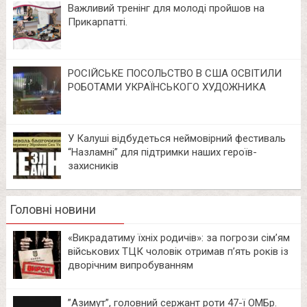
Важливий тренінг для молоді пройшов на
Прикарпатті.
РОСІЙСЬКЕ ПОСОЛЬСТВО В США ОСВІТИЛИ
РОБОТАМИ УКРАЇНСЬКОГО ХУДОЖНИКА
У Калуші відбудеться неймовірний фестиваль
“Назламні” для підтримки наших героїв-
захисників
Головні новини
«Викрадатиму їхніх родичів»: за погрози сім’ям
військових ТЦК чоловік отримав п’ять років із
дворічним випробуванням
⁨”Азимут”, головний сержант роти 47-ї ОМБр.