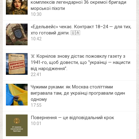
комплексів легендарної 36 окремої бригади
морської піхоти
10:30
«Едельвейс» чекає. Контракт 18–24 — для тих,
хто готовий діяти. 🇺🇦
10:42
☠️ Корнілов знову дістає пожовклу газету з
1941‑го, щоб довести, що “українці — нацисти
від народження”.
22:41
Чужими руками: як Москва століттями
вигравала там, де українці програвали один
одному
17:55
Повернення — це відповідальний крок
10:01