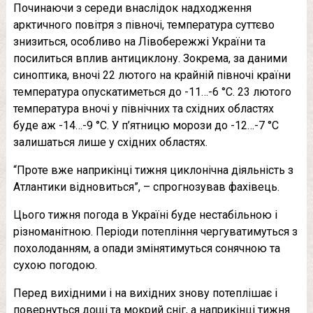
Починаючи з середи внаслідок надходження
арктичного повітря з півночі, температура суттєво
знизиться, особливо на Лівобережжі України та
посилиться вплив антициклону. Зокрема, за даними
синоптика, вночі 22 лютого на крайній півночі країни
температура опускатиметься до -11…-6 °С. 23 лютого
температура вночі у північних та східних областях
буде аж -14…-9 °С. У п’ятницю морози до -12…-7 °С
залишаться лише у східних областях.
“Проте вже наприкінці тижня циклонічна діяльність з
Атлантики відновиться”, – спрогнозував фахівець.
Цього тижня погода в Україні буде нестабільною і
різноманітною. Періоди потепління чергуватимуться з
похолоданням, а опади змінятимуться сонячною та
сухою погодою.
Перед вихідними і на вихідних знову потеплішає і
повернуться дощі та мокрий сніг, а наприкінці тижня