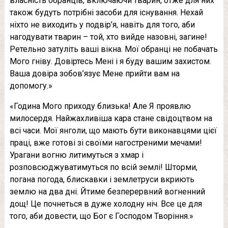
власність обранців, включаючи тварин, отже для них
також будуть потрібні засоби для існування. Нехай
ніхто не виходить у подвір’я, навіть для того, аби
нагодувати тварин – той, хто вийде назовні, загине!
Ретельно затуліть ваші вікна. Мої обранці не побачать
Мого гніву. Довіртесь Мені і я буду вашим захистом.
Ваша довіра зобов’язує Мене прийти вам на
допомогу.»
«Година Мого приходу близька! Але Я проявлю
милосердя. Найжахливіша кара стане свідоцтвом на
всі часи. Мої янголи, що мають бути виконавцями цієї
праці, вже готові зі своїми нагостреними мечами!
Урагани вогню литимуться з хмар і
розповсюджуватимуться по всій землі! Шторми,
погана погода, блискавки і землетруси вкриють
землю на два дні. Йтиме безперервний вогненний
дощ! Це почнеться в дуже холодну ніч. Все це для
того, аби довести, що Бог є Господом Творіння.»