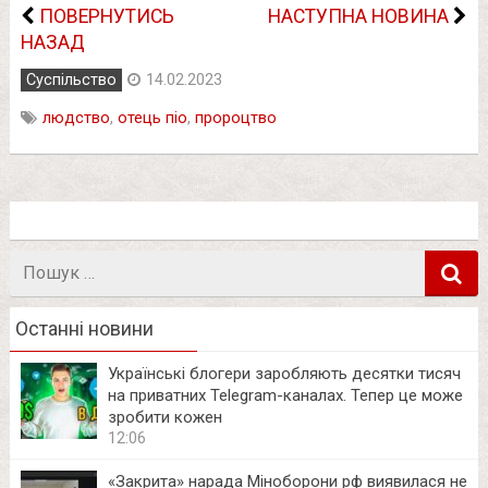
ПОВЕРНУТИСЬ
НАСТУПНА НОВИНА
НАЗАД
Суспільство
14.02.2023
людство
,
отець піо
,
пророцтво
Пошук
в
Останні новини
Українські блогери заробляють десятки тисяч
на приватних Telegram-каналах. Тепер це може
зробити кожен
12:06
«Закрита» нарада Міноборони рф виявилася не