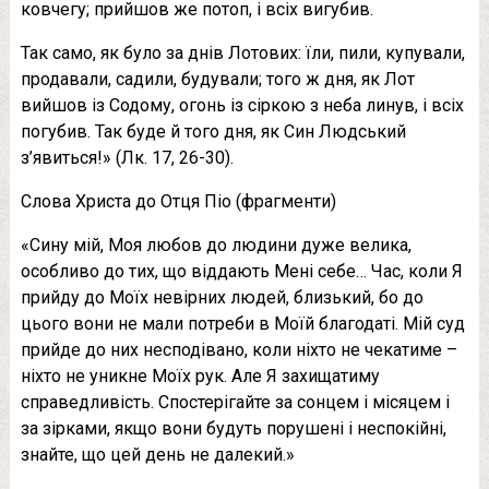
ковчегу; прийшов же потоп, і всіх вигубив.
Так само, як було за днів Лотових: їли, пили, купували,
продавали, садили, будували; того ж дня, як Лот
вийшов із Содому, огонь із сіркою з неба линув, і всіх
погубив. Так буде й того дня, як Син Людський
з’явиться!» (Лк. 17, 26-30).
Слова Христа до Отця Піо (фрагменти)
«Сину мій, Моя любов до людини дуже велика,
особливо до тих, що віддають Мені себе… Час, коли Я
прийду до Моїх невірних людей, близький, бо до
цього вони не мали потреби в Моїй благодаті. Мій суд
прийде до них несподівано, коли ніхто не чекатиме –
ніхто не уникне Моїх рук. Але Я захищатиму
справедливість. Спостерігайте за сонцем і місяцем і
за зірками, якщо вони будуть порушені і неспокійні,
знайте, що цей день не далекий.»