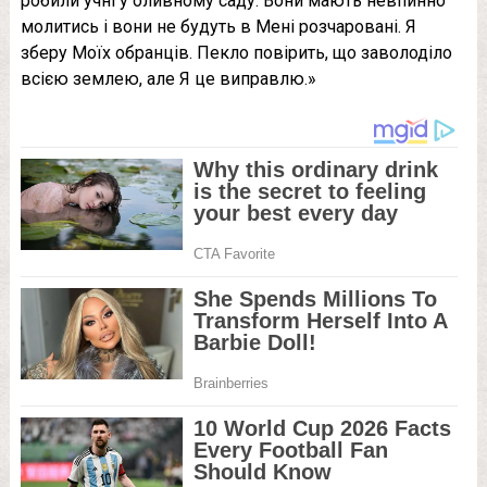
робили учні у оливному саду. Вони мають невпинно
молитись і вони не будуть в Мені розчаровані. Я
зберу Моїх обранців. Пекло повірить, що заволоділо
всією землею, але Я це виправлю.»