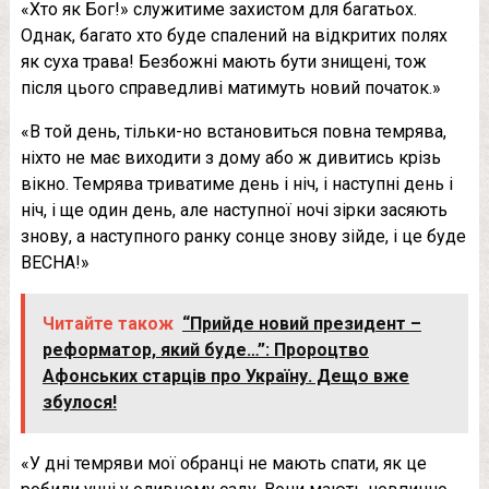
«Хто як Бог!» служитиме захистом для багатьох.
Однак, багато хто буде спалений на відкритих полях
як суха трава! Безбожні мають бути знищені, тож
після цього справедливі матимуть новий початок.»
«В той день, тільки-но встановиться повна темрява,
ніхто не має виходити з дому або ж дивитись крізь
вікно. Темрява триватиме день і ніч, і наступні день і
ніч, і ще один день, але наступної ночі зірки засяють
знову, а наступного ранку сонце знову зійде, і це буде
ВЕСНА!»
Читайте також
“Прийде новий президент –
реформатор, який буде…”: Пророцтво
Афонських старців про Україну. Дещо вже
збулося!
«У дні темряви мої обранці не мають спати, як це