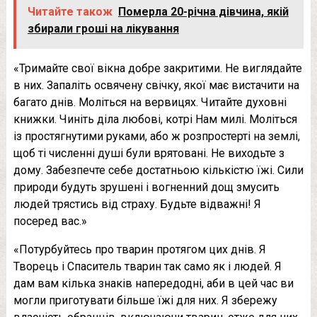
Читайте також
Померла 20-річна дівчина, якій
збирали гроші на лікування
«Тримайте свої вікна добре закритими. Не виглядайте
в них. Запаліть освячену свічку, якої має вистачити на
багато днів. Моліться на вервицях. Читайте духовні
книжки. Чиніть діла любові, котрі Нам милі. Моліться
із простягнутими руками, або ж розпростерті на землі,
щоб ті численні душі були врятовані. Не виходьте з
дому. Забезпечте себе достатньою кількістю їжі. Сили
природи будуть зрушені і вогненний дощ змусить
людей трястись від страху. Будьте відважні! Я
посеред вас.»
«Потурбуйтесь про тварин протягом цих днів. Я
Творець і Спаситель тварин так само як і людей. Я
дам вам кілька знаків напередодні, аби в цей час ви
могли приготувати більше їжі для них. Я збережу