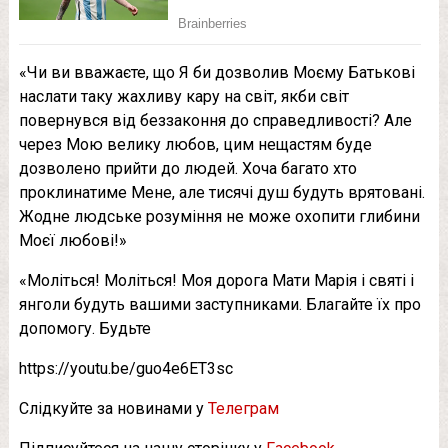
«Чи ви вважаєте, що Я би дозволив Моєму Батькові
наслати таку жахливу кару на світ, якби світ
повернувся від беззаконня до справедливості? Але
через Мою велику любов, цим нещастям буде
дозволено прийти до людей. Хоча багато хто
проклинатиме Мене, але тисячі душ будуть врятовані.
Жодне людське розуміння не може охопити глибини
Моєї любові!»
«Моліться! Моліться! Моя дорога Мати Марія і святі і
янголи будуть вашими заступниками. Благайте їх про
допомогу. Будьте
https://youtu.be/guo4e6ET3sc
Слідкуйте за новинами у
Телеграм