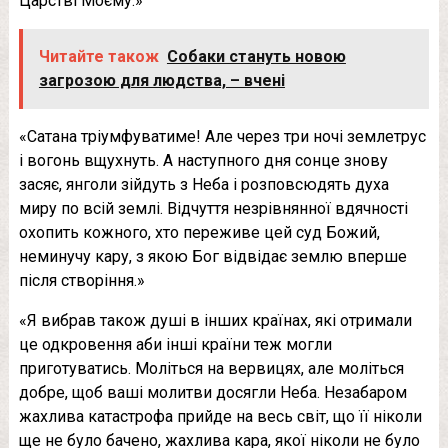
Царстві Моєму.»
Читайте також
Собаки стануть новою
загрозою для людства, – вчені
«Сатана тріумфуватиме! Але через три ночі землетрус
і вогонь вщухнуть. А наступного дня сонце знову
засяє, янголи зійдуть з Неба і розповсюдять духа
миру по всій землі. Відчуття незрівнянної вдячності
охопить кожного, хто переживе цей суд Божий,
неминучу кару, з якою Бог відвідає землю вперше
після створіння.»
«Я вибрав також душі в інших країнах, які отримали
це одкровення аби інші країни теж могли
приготуватись. Моліться на вервицях, але моліться
добре, щоб ваші молитви досягли Неба. Незабаром
жахлива катастрофа прийде на весь світ, що її ніколи
ще не було бачено, жахлива кара, якої ніколи не було