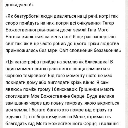
досвідчено!»
«Як безтурботні люди дивляться на ці речі, котрі так
скоро прийдуть на них, попри всі очікування. Тягар
Божественної рівноваги досяг землі! Гнів Мого
Батька виллється на весь світ! Я ще раз застерігаю
світ так, як Я це часто робив до цього. Гріхи людства
примножились без міри. Світ сповнений беззаконня.»
«Ця катастрофа прийде на землю як блискавка! В
один момент світло ранкового сонця заміниться
чорною темрявою! Від того моменту ніхто не має
покидати дому або виглядати крізь вікно. Я сам
явлюсь поміж грому і блискавок. Грішники мають
споглядати Моє Божественне Серце. Буде велике
замішання через цю повну темряву, якою вкриється
вся земля. І багато-багато хто помре від страху та
відчаю. Ті, хто боротимуться за Мене, отримають
благодать від Мого Божественного Серця; і волання: