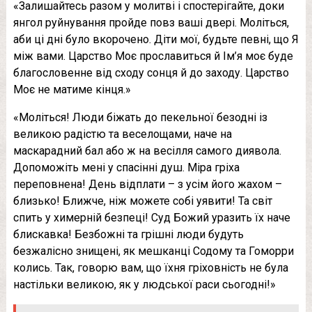
«Залишайтесь разом у молитві і спостерігайте, доки
янгол руйнування пройде повз ваші двері. Моліться,
аби ці дні було вкорочено. Діти мої, будьте певні, що Я
між вами. Царство Моє прославиться й Ім’я моє буде
благословенне від сходу сонця й до заходу. Царство
Моє не матиме кінця.»
«Моліться! Люди біжать до пекельної безодні із
великою радістю та веселощами, наче на
маскарадний бал або ж на весілля самого диявола.
Допоможіть мені у спасінні душ. Міра гріха
переповнена! День відплати – з усім його жахом –
близько! Ближче, ніж можете собі уявити! Та світ
спить у химерній безпеці! Суд Божий уразить їх наче
блискавка! Безбожні та грішні люди будуть
безжалісно знищені, як мешканці Содому та Гоморри
колись. Так, говорю вам, що їхня гріховність не була
настільки великою, як у людської раси сьогодні!»