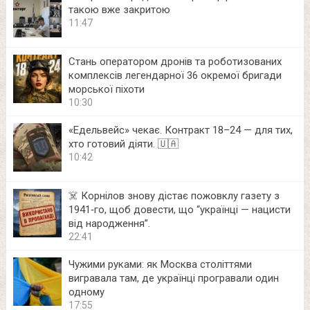
такою вже закритою
11:47
Стань оператором дронів та роботизованих
комплексів легендарної 36 окремої бригади
морської піхоти
10:30
«Едельвейс» чекає. Контракт 18–24 — для тих,
хто готовий діяти. 🇺🇦
10:42
☠️ Корнілов знову дістає пожовклу газету з
1941‑го, щоб довести, що “українці — нацисти
від народження”.
22:41
Чужими руками: як Москва століттями
вигравала там, де українці програвали один
одному
17:55