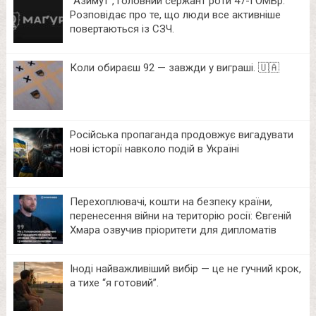
⁨”Азимут”, головний сержант роти 47-ї ОМБр.
Розповідає про те, що люди все активніше
повертаються із СЗЧ.
Коли обираєш 92 — завжди у виграші. 🇺🇦
Російська пропаганда продовжує вигадувати
нові історії навколо подій в Україні
Перехоплювачі, кошти на безпеку країни,
перенесення війни на територію росії: Євгеній
Хмара озвучив пріоритети для дипломатів
Іноді найважливіший вибір — це не гучний крок,
а тихе “я готовий”.