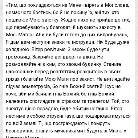
«Тим, що покладаються на Мене і вірять в Мої слова,
немає чого боятись, бо Я не покину їх, ані тих, хто
поширює Мою звістку. Жодне лихо не прийде до тих,
що перебувають у благодаті й шукають захисту в
Моєї Матері. Аби ви були готові до цих випробувань,
Я дам вам наступні знаки та інструкції: Ніч буде дуже
холодною. Вітер ревітиме. З часом буде чути
громовиці. Закрийте всі двері та вікна. Не
розмовляйте ні з ким, хто ззовні будинку. Станьте
навколішки перед розп’яттям, розкайтесь в своїх
гріхах і благайте Мою Мати про захист. Не виглядайте
підчас землетрусів, бо гнів Божий святий! Ісус не
хоче, аби ми бачили гнів Божий, бо гнів Божий
належить споглядати зі страхом та трепетом. Той, хто
знехтує цією порадою, буде вбитий негайно. Вітер
нестиме з собою отруєні гази, що поширюватимуться
по всій землі. Ті, що постраждають і помруть
безневинно, стануть мучениками і будуть зі Мною у