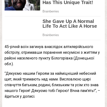
45-річнй воїн загинув внаслідок алтилерійського
обстрілу, отримавши поранення несумісні з життям у
районі населеного пункту Білогорівка (Донецької
обл.).
“Дякуємо нашим Героям за найміцніший небесний
щит, який тримають над нами. Висловлюю щирі
співчуття батькам, родині, близьким та усім хто знав
нашого Героя! Дякуємо тобі Герою! Вічна пам’ять!“, –
йдеться у дописі.