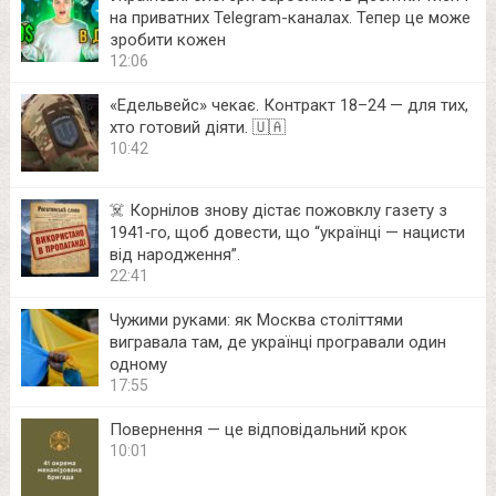
на приватних Telegram-каналах. Тепер це може
зробити кожен
12:06
«Едельвейс» чекає. Контракт 18–24 — для тих,
хто готовий діяти. 🇺🇦
10:42
☠️ Корнілов знову дістає пожовклу газету з
1941‑го, щоб довести, що “українці — нацисти
від народження”.
22:41
Чужими руками: як Москва століттями
вигравала там, де українці програвали один
одному
17:55
Повернення — це відповідальний крок
10:01