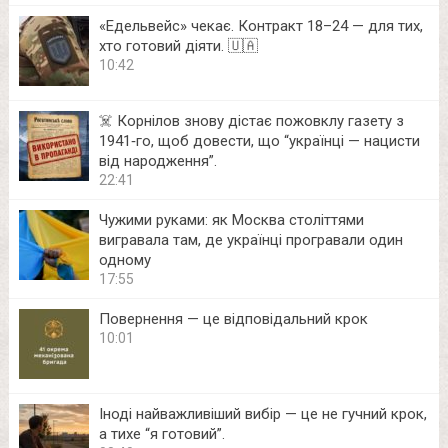
«Едельвейс» чекає. Контракт 18–24 — для тих,
хто готовий діяти. 🇺🇦
10:42
☠️ Корнілов знову дістає пожовклу газету з
1941‑го, щоб довести, що “українці — нацисти
від народження”.
22:41
Чужими руками: як Москва століттями
вигравала там, де українці програвали один
одному
17:55
Повернення — це відповідальний крок
10:01
Іноді найважливіший вибір — це не гучний крок,
а тихе “я готовий”.