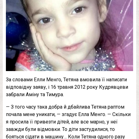
За словами Елли Менго, Тетяна вмовила її написати
відповідну заяву, і 16 травня 2012 року Кудрявцеви
забрали Аміну та Тимура.
— З того часу така добра й дбайлива Тетяна раптом
почала мене уникати, — згадує Елла Менго. — Скільки
я просила її привезти дітей, але все марно, у неї
завжди були відмовки. То діти застудилися, то
бояться сідати в машину… Коли Тетяна одного разу