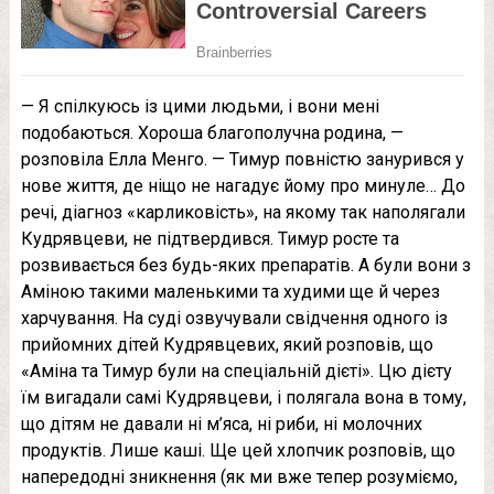
— Я спілкуюсь із цими людьми, і вони мені
подобаються. Хороша благополучна родина, —
розповіла Елла Менго. — Тимур повністю занурився у
нове життя, де ніщо не нагадує йому про минуле… До
речі, діагноз «карликовість», на якому так наполягали
Кудрявцеви, не підтвердився. Тимур росте та
розвивається без будь-яких препаратів. А були вони з
Аміною такими маленькими та худими ще й через
харчування. На суді озвучували свідчення одного із
прийомних дітей Кудрявцевих, який розповів, що
«Аміна та Тимур були на спеціальній дієті». Цю дієту
їм вигадали самі Кудрявцеви, і полягала вона в тому,
що дітям не давали ні м’яса, ні риби, ні молочних
продуктів. Лише каші. Ще цей хлопчик розповів, що
напередодні зникнення (як ми вже тепер розуміємо,