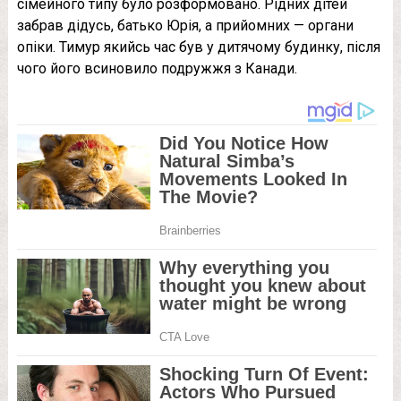
сімейного типу було розформовано. Рідних дітей
забрав дідусь, батько Юрія, а прийомних — органи
опіки. Тимур якийсь час був у дитячому будинку, після
чого його всиновило подружжя з Канади.