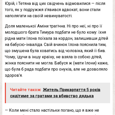
Юрій, і Тетяна від цих свідчень відмовилися — після
того, як у подружжя з’явився адвокат, вони стали
наполягати на своїй невинуватості.
Доля маленької Аміни трагічна. Ні про неї, ні про її
молодшого брата Тимура подбати не було кому: їхня
рідна мати Ілона поїхала за кордон, залишивши дітей
на бабусю-інваліда. Свій вчинок Ілона пояснила тим,
що змушена була ховатись від чоловіка, який її бив.
Чому, їдучи в іншу країну, не взяла із собою дітей,
жінка пояснити не могла. Бабуся ж (мати Ілони) каже,
що була б рада подбати про онуків, але не дозволяло
здоров’я.
Читайте також
Житель Прикарпаття 5 років
сидітиме за гратами за вбивство дядька
— Коли мені стало настільки погано, що я вже не