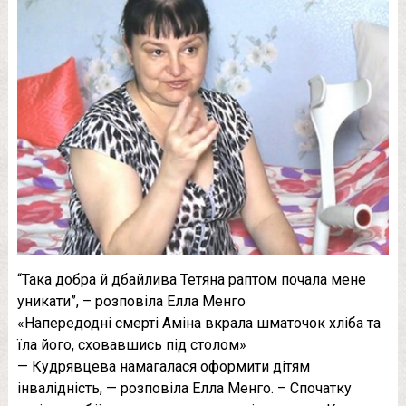
“Така добра й дбайлива Тетяна раптом почала мене
уникати”, – розповіла Елла Менго
«Напередодні смерті Аміна вкрала шматочок хліба та
їла його, сховавшись під столом»
— Кудрявцева намагалася оформити дітям
інвалідність, — розповіла Елла Менго. – Спочатку