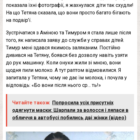
показала їхні фотографії, я жахнулася: діти так схудли!
На що Тетяна сказала, що вони просто багато бігають
на подвір’ї.
Зустрічатися з Аміною та Тимуром я стала лише після
того, як написала заяву до служби у справах дітей.
Тимур мені здався якимось заляканим. Постійно
дивився на Тетяну, боявся без дозволу навіть узяти
до рук машинку. Коли онуки жили зі мною, вони
щодня пили молоко. А тут раптом відмовилися. Я
запитала у Тетяни, чому не дає їм молока, і почула у
відповідь: «Бо вони після нього ср… ть!»
Читайте також
Попросила усіх присутніх
одягнути маски: Шарпали за волосся і ляпаси в
обличчя в автобусі побились дві жінки (відео)