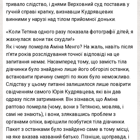
тривало слідство, і днями Верховний суд поставив у
гучній справі крапку, визнавши Кудрявцевих
винними у нарузі над тілом прийомної доньки.
«Коли Тетяна одного разу показала фотографії дітей, я
жахнулася: вони так схудли!»
Як і чому померла Аміна Менго? На жаль, навіть після
п’яти років розслідування точної відповіді на це
запитання немає. Насамперед тому, що замість тіла
дівчинки було знайдено лише його обгорілі останки,
встановити причину смерті по яких було неможливо.
Слідству у цьому питанні залишилося лише повірити
свідченням самого Юрія Кудрявцева, які він дав
одразу після затримання. Він зізнався, що Аміна
раптово померла (чому, вони з Тетяною, мовляв, і
самі не знають), і вони, злякавшись проблем з
органами опіки, вирішили позбутися тіла дівчинки.
Пакет з останками було знайдено саме в тому місці,
на яке вказав названий батько. Пізніше, щоправда, і