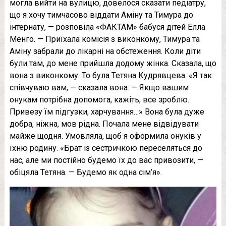
могла вийти на вулицю, довелося сказати педіатру,
що я хочу тимчасово віддати Аміну та Тимура до
інтернату, — розповіла «ФАКТАМ» бабуся дітей Елла
Менго. — Приїхала комісія з виконкому, Тимура та
Аміну забрали до лікарні на обстеження. Коли діти
були там, до мене прийшла додому жінка. Сказала, що
вона з виконкому. То була Тетяна Кудрявцева. «Я так
співчуваю вам, — сказала вона. — Якщо вашим
онукам потрібна допомога, кажіть, все зроблю.
Привезу їм підгузки, харчування…» Вона була дуже
добра, ніжна, мов рідна. Почала мене відвідувати
майже щодня. Умовляла, щоб я оформила онуків у
їхню родину. «Брат із сестричкою переселяться до
нас, але ми постійно будемо їх до вас привозити, —
обіцяла Тетяна. — Будемо як одна сім’я».