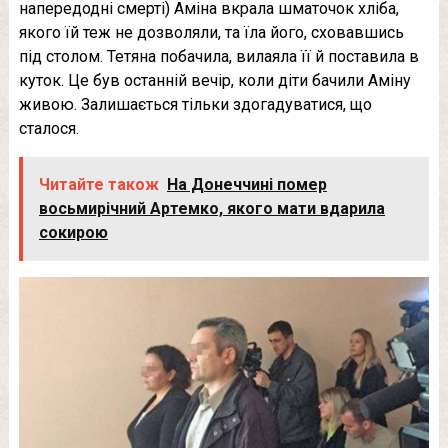
напередодні смерті) Аміна вкрала шматочок хліба,
якого їй теж не дозволяли, та їла його, сховавшись
під столом. Тетяна побачила, вилаяла її й поставила в
куток. Це був останній вечір, коли діти бачили Аміну
живою. Залишається тільки здогадуватися, що
сталося.
Читайте також
На Донеччині помep
восьмирічний Артемко, якого мати вдаpила
сокиpою