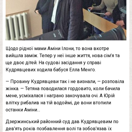
Щодо рідної мами Аміни Ілони, то вона вкотре
вийшла заміж. Тепер у неї інше життя, нова сім’я та
ще двоє дітей. На судові засідання у справі
Кудрявцевих ходила бабуся Елла Менго.
— Провину Кудрявцеви так і не визнали, — розповіла
жінка. — Тетяна поводилася гордовито, коли бачила
мене, усміхалася і награно закочувала очі. А Юрій
влітку рибалив на тій водоймі, де вони втопили
останки Аміни…
Дзержинський районний суд дав Кудрявцевим по
дев’ять років позбавлення волі та зобов’язав їх