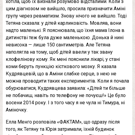
хотіла, щоб їх визнали розумово відсталими. Коли з
цим діагнозом не вийшло, просила призначити Аміні
групу через ревматизм. Знову нічого не вийшло. Тоді
Тетяна сказала: у дітей карликовість. Мовляв, вони
надто маленькі. Я пояснювала, що їхня мама Ілона в
дитинстві теж була дуже маленькою. Донька й нині
невисока — лише 150 сантиметрів. Але Тетяна
наполягла на тому, щоб дітей ввели у так звану
клофелінову кому. Як мені пояснили лікарі, у стані
коми беруть пункцію кісткового мозку. Я казала
Кудрявцевій, що в Аміни слабке серце, з нею не
можна проводити таких експериментів. Коли я почала
обурюватися, Кудрявцева заявила: «Дітей ти більше
не побачиш, навіть по телефону не почуєш!» Це було
восени 2014 року. І з того часу я не чула ні Тимура, ні
Аміночку.
Елла Менго розповіла «ФАКТАМ», що одразу після
того, як Тетяну та Юрія затримали, їхній будинок