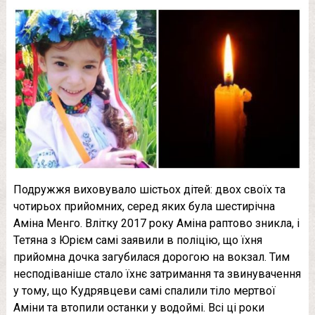
Подружжя виховувало шістьох дітей: двох своїх та
чотирьох прийомних, серед яких була шестирічна
Аміна Менго. Влітку 2017 року Аміна раптово зникла, і
Тетяна з Юрієм самі заявили в поліцію, що їхня
прийомна дочка загубилася дорогою на вокзал. Тим
несподіваніше стало їхнє затримання та звинувачення
у тому, що Кудрявцеви самі спалили тіло мертвої
Аміни та втопили останки у водоймі. Всі ці роки