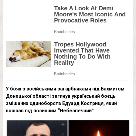
У боях з російськими загарбниками під Бахмутом
Донецької області загинув український боєць
змішаних єдиноборств Едуард Костриця, який
воював під позивним “Небезпечний”.