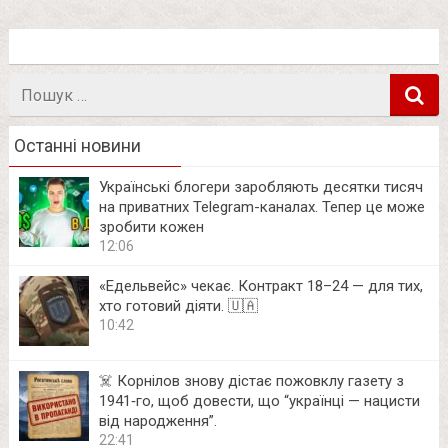
Пошук
в
Останні новини
Українські блогери заробляють десятки тисяч
на приватних Telegram-каналах. Тепер це може
зробити кожен
12:06
«Едельвейс» чекає. Контракт 18–24 — для тих,
хто готовий діяти. 🇺🇦
10:42
☠️ Корнілов знову дістає пожовклу газету з
1941‑го, щоб довести, що “українці — нацисти
від народження”.
22:41