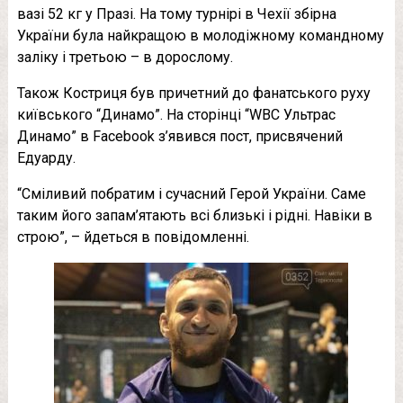
вазі 52 кг у Празі. На тому турнірі в Чехії збірна
України була найкращою в молодіжному командному
заліку і третьою – в дорослому.
Також Костриця був причетний до фанатського руху
київського “Динамо”. На сторінці “WBC Ультрас
Динамо” в Facebook з’явився пост, присвячений
Едуарду.
“Сміливий побратим і сучасний Герой України. Саме
таким його запам’ятають всі близькі і рідні. Навіки в
строю”, – йдеться в повідомленні.