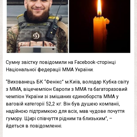
Сумну звістку повідомили на Facebook-сторінці
Національної федерації ММА України.
“Вихованець БК “Фенікс” м.Київ, володар Кубка світу
з ММА, віцечемпіон Європи з ММА та багаторазовий
чемпіон України зі змішаних єдиноборств ММА у
ваговій категорії 52,2 кг. Він був душею компанії,
надійною підтримкою для всіх, мав чудове почуття
гумору. Щирі співчуття рідним та близьким”, –
йдеться в повідомленні.