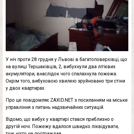
У ніч проти 28 грудня у Львові в багатоповерхівці, що
на вулиці Тершаківців, 2, вибухнули два літієвих
акумулятори, внаслідок чого спалахнула пожежа.
Окрім того, вибуховою хвилею зруйновано три стіни
у двох квартирах.
Про це повідомляє ZAXID.NET з посиланням на міське
управління з питань надзвичайних ситуацій.
Відомо, що вибух у квартирі стався приблизно о
другій ночі. Пожежу вдалося швидко ліквідувати,
тож ніхто не постраждав.