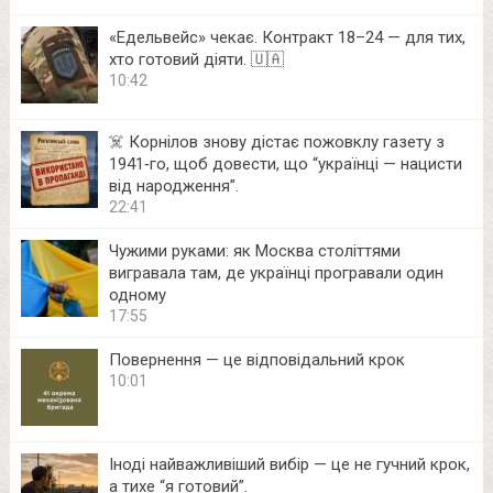
«Едельвейс» чекає. Контракт 18–24 — для тих,
хто готовий діяти. 🇺🇦
10:42
☠️ Корнілов знову дістає пожовклу газету з
1941‑го, щоб довести, що “українці — нацисти
від народження”.
22:41
Чужими руками: як Москва століттями
вигравала там, де українці програвали один
одному
17:55
Повернення — це відповідальний крок
10:01
Іноді найважливіший вибір — це не гучний крок,
а тихе “я готовий”.