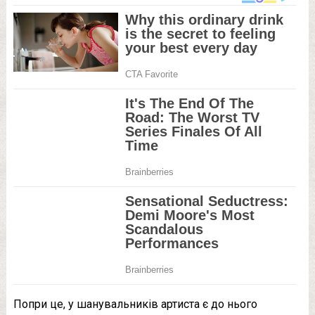
Попри це, у шанувальників артиста є до нього