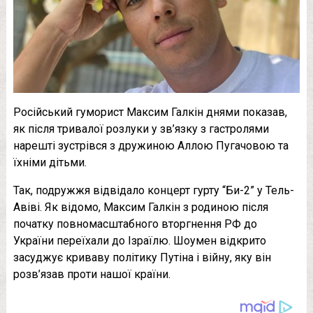
Російський гуморист Максим Галкін днями показав,
як після тривалої розлуки у зв’язку з гастролями
нарешті зустрівся з дружиною Аллою Пугачовою та
їхніми дітьми.
Так, подружжя відвідало концерт гурту “Би-2” у Тель-
Авіві. Як відомо, Максим Галкін з родиною після
початку повномасштабного вторгнення РФ до
України переїхали до Ізраїлю. Шоумен відкрито
засуджує криваву політику Путіна і війну, яку він
розв’язав проти нашої країни.