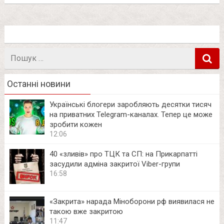
Пошук
в
Останні новини
Українські блогери заробляють десятки тисяч
на приватних Telegram-каналах. Тепер це може
зробити кожен
12:06
40 «зливів» про ТЦК та СП: на Прикарпатті
засудили адміна закритої Viber-групи
16:58
«Закрита» нарада Міноборони рф виявилася не
такою вже закритою
11:47