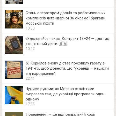
Стань оператором дронів та роботизованих
комплексів легендарної 36 окремої бригади
морської піхоти
10:30
«Едельвейс» чекає. Контракт 18–24 — для тих,
хто готовий діяти. 🇺🇦
10:42
☠️ Корнілов знову дістає пожовклу газету з
1941‑го, щоб довести, що “українці — нацисти
від народження”.
22:41
Чужими руками: як Москва століттями
вигравала там, де українці програвали один
одному
17:55
Повернення — це відповідальний крок