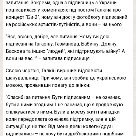
запитання. Зокрема, одна з підписниць з України
поцікавилася у коментарях під постом Галкіна про
концерт “Би-2”, чому він досі у фотоблогу підписаний
на російських артистів-путіністів, а вони – на нього:
“Все, звісно, добре, але питання. Чому ви досі
підписані на Гагаріну, Газманова, Бабкіну, Доліну,
Баскова та інших “людей”, які підтримують війну? А
вони на вас…” – запитала підписниця.
Своєю чергою, Галкін вирішив відповісти
шанувальниці. При чому, він зробив це українською
мовою, проявивши повагу до жінки:
“Спасибі за питання. Бути підписаним – не означає,
бути з ними згодним. І не означає, що я продовжую
спілкуватися з ними. Були в моєму житті випадки,
коли передоплата означала підтримку, але в цій
ситуації це не так. Від мене деякі колеги/друзі
відписалися – не хочу бути дріб’язковим і подібним