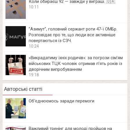
Коли обираєш 92 — завжди у виграші. 🇺🇦
10:11
⁨”Азимут”, головний сержант роти 47-ї ОМБр.
Розповідає про те, що люди все активніше
повертаються із СЗЧ.
10:24
«Викрадатиму їхніх родичів»: за погрози сім’ям
військових ТЦК чоловік отримав п’ять років із
дворічним випробуванням
19:18
Авторські статті
Об‘єднюємось заради перемоги
Важливий тренінг для молоді пройшов на