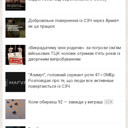
Добровільне повернення із СЗЧ через Армія+:
як це працює
«Викрадатиму їхніх родичів»: за погрози сім’ям
військових ТЦК чоловік отримав п’ять років із
дворічним випробуванням
⁨”Азимут”, головний сержант роти 47-ї ОМБр.
Розповідає про те, що люди все активніше
повертаються із СЗЧ.
Коли обираєш 92 — завжди у виграші. 🇺🇦