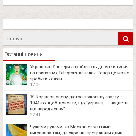
Пошук
в
Останні новини
Українські блогери заробляють десятки тисяч
на приватних Telegram-каналах. Тепер це може
зробити кожен
12:06
☠️ Корнілов знову дістає пожовклу газету з
1941‑го, щоб довести, що “українці — нацисти
від народження”.
22:41
Чужими руками: як Москва століттями
вигравала там, де українці програвали один