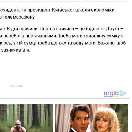
резидента та президент Київської школи економіки
о телемарафону.
є. Є дві причини. Перша причина – це бідність. Друга –
и перебої з постачаннями. Треба мати тривожну сумку з
к ось, у тій сумці треба ще їжу та воду мати. Бажано, щоб
 зазначив він.
РЕКЛАМА: