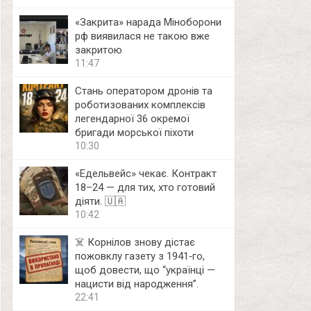
«Закрита» нарада Міноборони
рф виявилася не такою вже
закритою
11:47
Стань оператором дронів та
роботизованих комплексів
легендарної 36 окремої
бригади морської піхоти
10:30
«Едельвейс» чекає. Контракт
18–24 — для тих, хто готовий
діяти. 🇺🇦
10:42
☠️ Корнілов знову дістає
пожовклу газету з 1941‑го,
щоб довести, що “українці —
нацисти від народження”.
22:41