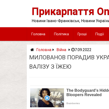
Skip
to
Прикарпаття On
content
Новини Івано-Франківськ, Новини України
Головна
Політика
Гроші
Події
Головна
Війна
7.09.2022
МИЛОВАНОВ ПОРАДИВ УКРА
ВАЛІЗУ З ЇЖЕЮ