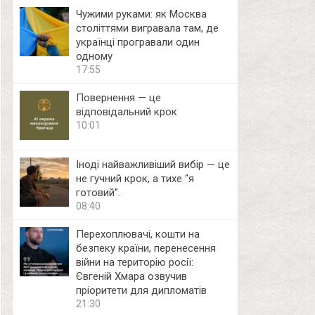
Чужими руками: як Москва
століттями вигравала там, де
українці програвали один
одному
17:55
Повернення — це
відповідальний крок
10:01
Іноді найважливіший вибір — це
не гучний крок, а тихе “я
готовий”.
08:40
Перехоплювачі, кошти на
безпеку країни, перенесення
війни на територію росії:
Євгеній Хмара озвучив
пріоритети для дипломатів
21:30