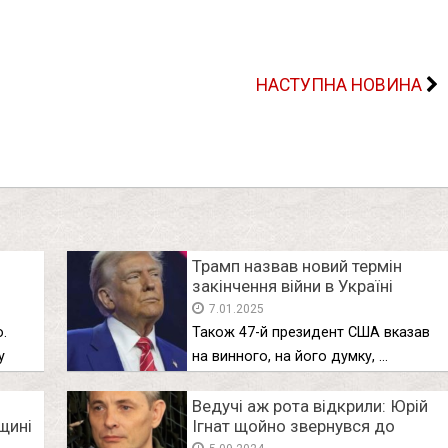
НАСТУПНА НОВИНА
Трамп назвав новий термін
закінчення війни в Україні
7.01.2025
о.
Також 47-й президент США вказав
у
на винного, на його думку, …
Ведучі аж рота відкрили: Юpiй
щині
Iгнат щойно звepнyвcя до
ого
yкpaїнцíв з терміновим