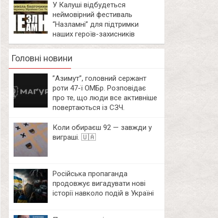
У Калуші відбудеться
неймовірний фестиваль
“Назламні” для підтримки
наших героїв-захисників
Головні новини
⁨”Азимут”, головний сержант
роти 47-ї ОМБр. Розповідає
про те, що люди все активніше
повертаються із СЗЧ.
Коли обираєш 92 — завжди у
виграші. 🇺🇦
Російська пропаганда
продовжує вигадувати нові
історії навколо подій в Україні