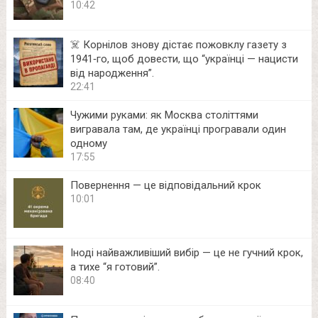
10:42
☠️ Корнілов знову дістає пожовклу газету з
1941‑го, щоб довести, що “українці — нацисти
від народження”.
22:41
Чужими руками: як Москва століттями
вигравала там, де українці програвали один
одному
17:55
Повернення — це відповідальний крок
10:01
Іноді найважливіший вибір — це не гучний крок,
а тихе “я готовий”.
08:40