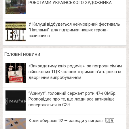
РОБОТАМИ УКРАЇНСЬКОГО ХУДОЖНИКА
У Калуші відбудеться неймовірний фестиваль
“Назламні” для підтримки наших героїв-
захисників
Головні новини
«Викрадатиму їхніх родичів»: за погрози сім’ям
військових ТЦК чоловік отримав п’ять років із
дворічним випробуванням
⁨”Азимут”, головний сержант роти 47-ї ОМБр.
Розповідає про те, що люди все активніше
повертаються із СЗЧ.
Коли обираєш 92 — завжди у виграші. 🇺🇦