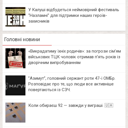
У Калуші відбудеться неймовірний фестиваль
“Назламні” для підтримки наших героїв-
захисників
Головні новини
«Викрадатиму їхніх родичів»: за погрози сім’ям
військових ТЦК чоловік отримав п’ять років із
дворічним випробуванням
⁨”Азимут”, головний сержант роти 47-ї ОМБр.
Розповідає про те, що люди все активніше
повертаються із СЗЧ.
Коли обираєш 92 — завжди у виграші. 🇺🇦