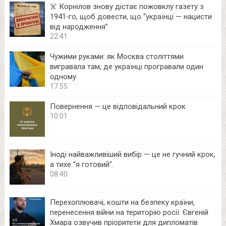
☠️ Корнілов знову дістає пожовклу газету з
1941‑го, щоб довести, що “українці — нацисти
від народження”.
22:41
Чужими руками: як Москва століттями
вигравала там, де українці програвали один
одному
17:55
Повернення — це відповідальний крок
10:01
Іноді найважливіший вибір — це не гучний крок,
а тихе “я готовий”.
08:40
Перехоплювачі, кошти на безпеку країни,
перенесення війни на територію росії: Євгеній
Хмара озвучив пріоритети для дипломатів