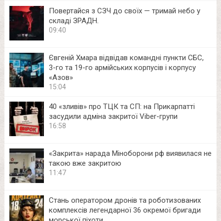
Повертайся з СЗЧ до своїх — тримай небо у
складі ЗРАДН.
09:40
Євгеній Хмара відвідав командні пункти СБС,
3-го та 19-го армійських корпусів і корпусу
«Азов»
15:04
40 «зливів» про ТЦК та СП: на Прикарпатті
засудили адміна закритої Viber-групи
16:58
«Закрита» нарада Міноборони рф виявилася не
такою вже закритою
11:47
Стань оператором дронів та роботизованих
комплексів легендарної 36 окремої бригади
морської піхоти