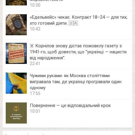
10:30
«Едельвейс» чекає. Контракт 18–24 — для тих,
хто готовий діяти. 🇺🇦
10:42
☠️ Корнілов знову дістає пожовклу газету з
1941‑го, щоб довести, що “українці — нацисти
від народження”.
22:41
Чужими руками: як Москва століттями
вигравала там, де українці програвали один
одному
17:55
Повернення — це відповідальний крок
10:01