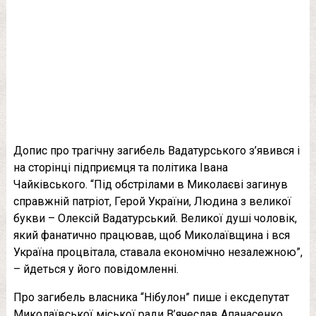
Допис про трагічну загибель Вадатурського з’явився і
на сторінці підприємця та політика Івана
Чайківського. “Під обстрілами в Миколаєві загинув
справжній патріот, Герой України, Людина з великої
букви – Олексій Вадатурський. Великої душі чоловік,
який фанатично працював, щоб Миколаївщина і вся
Україна процвітала, ставала економічно незалежною”,
– йдеться у його повідомленні.
Про загибель власника “Нібулон” пише і ексдепутат
Миколаївської міської ради В’ячеслав Апанасенко.