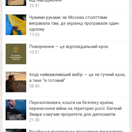
22:41
Чужими руками: як Москва століттями
вигравала там, де українці програвали один
одному
17:55
Повернення — це відповідальний крок
10:01
Іноді найважливіший вибір — це не гучний крок,
а тихе “я готовий”.
08:40
Перехоплювачі, кошти на безпеку країни,
перенесення війни на територію росії: Євгеній
Хмара озвучив пріоритети для дипломатів
21:30
Російська пропаганда продовжує вигадувати