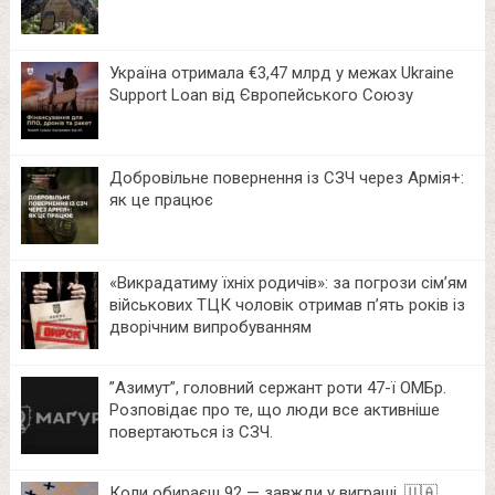
Україна отримала €3,47 млрд у межах Ukraine
Support Loan від Європейського Союзу
Добровільне повернення із СЗЧ через Армія+:
як це працює
«Викрадатиму їхніх родичів»: за погрози сім’ям
військових ТЦК чоловік отримав п’ять років із
дворічним випробуванням
⁨”Азимут”, головний сержант роти 47-ї ОМБр.
Розповідає про те, що люди все активніше
повертаються із СЗЧ.
Коли обираєш 92 — завжди у виграші. 🇺🇦