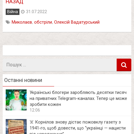
НАЗАД
Війна
31.07.2022
Миколаєв
,
обстріли
,
Олексій Вадатурський
Пошук
в
Останні новини
Українські блогери заробляють десятки тисяч
на приватних Telegram-каналах. Тепер це може
зробити кожен
12:06
☠️ Корнілов знову дістає пожовклу газету з
1941‑го, щоб довести, що “українці — нацисти
від народження”.