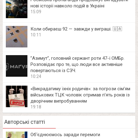
нові історії навколо подій в Україні
15:09
Коли обираєш 92 — завжди у виграші. 🇺🇦
10:11
⁨”Азимут”, головний сержант роти 47-ї ОМБр.
Розповідає про те, що люди все активніше
повертаються із СЗЧ.
10:24
«Викрадатиму їхніх родичів»: за погрози сім’ям
військових ТЦК чоловік отримав п’ять років із
дворічним випробуванням
19:18
Авторські статті
Об‘єднюємось заради перемоги