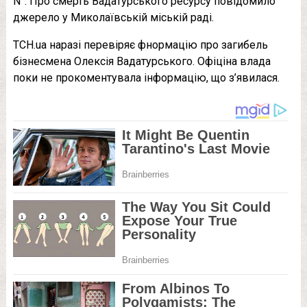
N”. Про смерть Вадатурського ресурсу повідомило
джерело у Миколаївській міській раді.
ТСН.ua наразі перевіряє фнормацію про загибель
бізнесмена Олексія Вадатурського. Офіціна влада
поки не прокоментувала інформацію, що з’явилася.