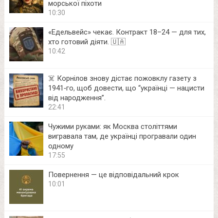
морської піхоти
10:30
«Едельвейс» чекає. Контракт 18–24 — для тих,
хто готовий діяти. 🇺🇦
10:42
☠️ Корнілов знову дістає пожовклу газету з
1941‑го, щоб довести, що “українці — нацисти
від народження”.
22:41
Чужими руками: як Москва століттями
вигравала там, де українці програвали один
одному
17:55
Повернення — це відповідальний крок
10:01