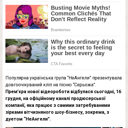
Популярна українська група “НеАнгели” презентувала
довгоочікуваний кліп на пісню “Серьожа”.
Прем’єра нової відеороботи відбулася сьогодні, 16
грудня, на офіційному каналі продюсерської
компанії, яка працює з самими затребуваними
зірками вітчизняного шоу-бізнесу, зокрема, з
дуетом “НеАнгели”.