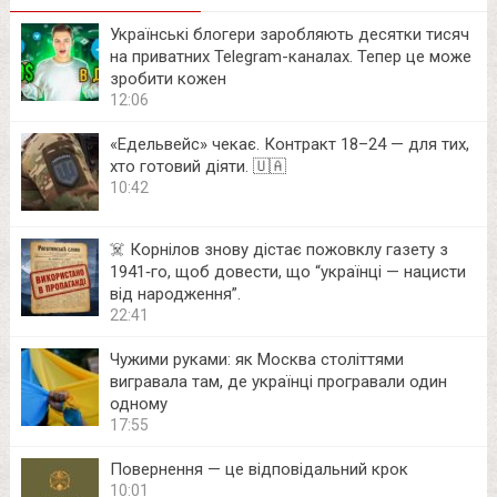
Українські блогери заробляють десятки тисяч
на приватних Telegram-каналах. Тепер це може
зробити кожен
12:06
«Едельвейс» чекає. Контракт 18–24 — для тих,
хто готовий діяти. 🇺🇦
10:42
☠️ Корнілов знову дістає пожовклу газету з
1941‑го, щоб довести, що “українці — нацисти
від народження”.
22:41
Чужими руками: як Москва століттями
вигравала там, де українці програвали один
одному
17:55
Повернення — це відповідальний крок
10:01