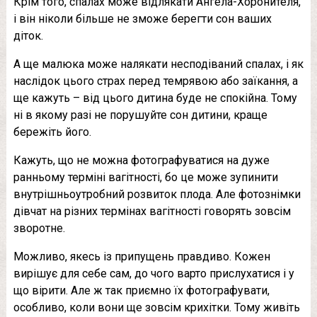
Крім того, спалах може відлякати Ангела-Хоронителя,
і він ніколи більше не зможе берегти сон ваших
діток.
А ще малюка може налякати несподіваний спалах, і як
наслідок цього страх перед темрявою або заїкання, а
ще кажуть – від цього дитина буде не спокійна. Тому
ні в якому разі не порушуйте сон дитини, краще
бережіть його.
Кажуть, що не можна фотографуватися на дуже
ранньому терміні вагітності, бо це може зупинити
внутрішньоутробний розвиток плода. Але фотознімки
дівчат на різних термінах вагітності говорять зовсім
зворотне.
Можливо, якесь із припущень правдиво. Кожен
вирішує для себе сам, до чого варто прислухатися і у
що вірити. Але ж так приємно їх фотографувати,
особливо, коли вони ще зовсім крихітки. Тому живіть