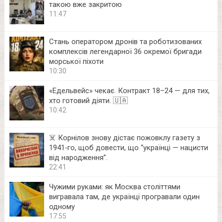
такою вже закритою
11:47
Стань оператором дронів та роботизованих
комплексів легендарної 36 окремої бригади
морської піхоти
10:30
«Едельвейс» чекає. Контракт 18–24 — для тих,
хто готовий діяти. 🇺🇦
10:42
☠️ Корнілов знову дістає пожовклу газету з
1941‑го, щоб довести, що “українці — нацисти
від народження”.
22:41
Чужими руками: як Москва століттями
вигравала там, де українці програвали один
одному
17:55