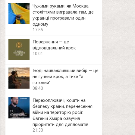
Чужими руками: як Москва
століттями вигравала там, де
українці програвали один
одному
17:55
Повернення — це
відповідальний крок
10:01
Іноді найважливіший вибір — це
не гучний крок, а тихе “я
готовий”.
08:40
Перехоплювачі, кошти на
безпеку країни, перенесення
війни на територію росії:
Євгеній Хмара озвучив
пріоритети для дипломатів
21:30