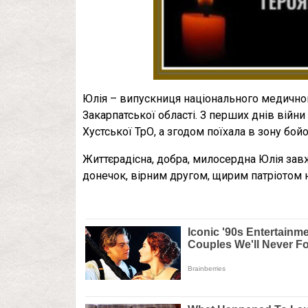
Юлія – випускниця національного медичног
Закарпатської області. З перших днів війн
Хустської ТрО, а згодом поїхала в зону бо
Життєрадісна, добра, милосердна Юлія за
донечок, вірним другом, щирим патріотом