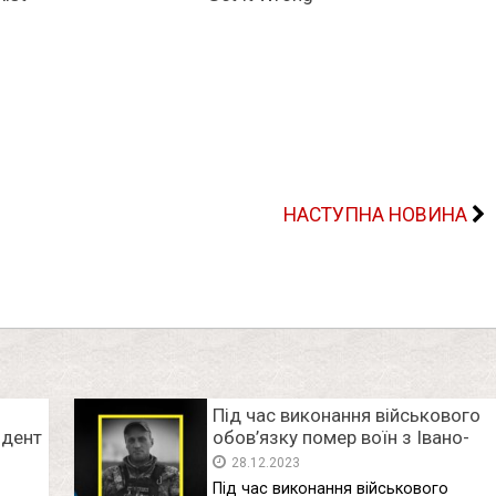
НАСТУПНА НОВИНА
Під час виконання військового
идент
обов’язку пoмeр воїн з Івано-
р
Франківщини Роман Кицмен
28.12.2023
Під час виконання військового