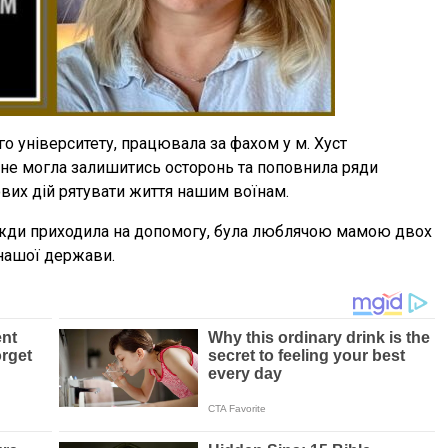
о університету, працювала за фахом у м. Хуст
и не могла залишитись осторонь та поповнила ряди
йових дій рятувати життя нашим воїнам.
вжди приходила на допомогу, була люблячою мамою двох
 нашої держави.