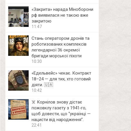
«Закрита» нарада Міноборони
рф виявилася не такою вже
закритою
11:47
Стань оператором дронів та
роботизованих комплексів
легендарної 36 окремої
бригади морської піхоти
10:30
«Едельвейс» чекає. Контракт
18–24 — для тих, хто готовий
діяти. 🇺🇦
10:42
☠️ Корнілов знову дістає
пожовклу газету з 1941‑го,
щоб довести, що “українці —
нацисти від народження”.
22:41