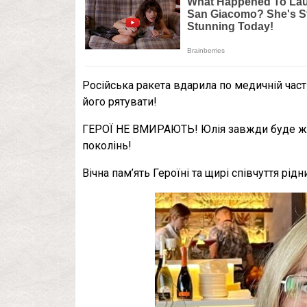
Російська ракета вдарила по медичній частин
його рятувати!
ГЕРОЇ НЕ ВМИРАЮТЬ! Юлія завжди буде жити
поколінь!
Вічна пам’ять Героїні та щирі співчуття рі