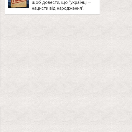
щоб довести, що “українці —
нацисти від народження”.