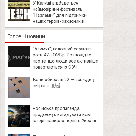
У Калуші відбудеться
неймовірний фестиваль
“Назламні” для підтримки
наших героїв-захисників
Головні новини
⁨”Азимут”, головний сержант
роти 47-ї ОМБр. Розповідає
про те, що люди все активніше
повертаються із СЗЧ.
Коли обираєш 92 — завжди у
виграші. 🇺🇦
Російська пропаганда
продовжує вигадувати нові
історії навколо подій в Україні