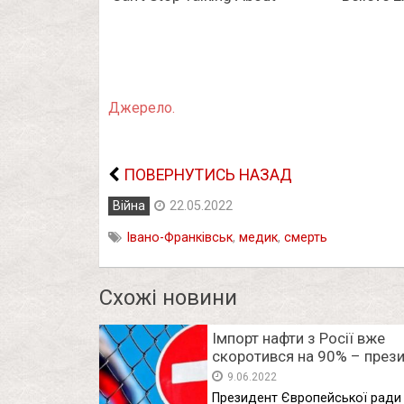
Джерело.
ПОВЕРНУТИСЬ НАЗАД
Війна
22.05.2022
Івано-Франківськ
,
медик
,
смерть
Схожі новини
Імпорт нафти з Росії вже
скоротився на 90% – през
Єврокомісії Урсула фон де
9.06.2022
Ляйєн
Президент Європейської ради