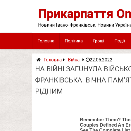
Skip
to
Прикарпаття On
content
Новини Івано-Франківськ, Новини України
Головна
Політика
Гроші
Події
Головна
Війна
22.05.2022
НА ВІЙНІ ЗАГUНУЛА ВІЙСЬК
ФРАНКІВСЬКА: ВІЧНА ПАМ’ЯТ
РІДНИМ