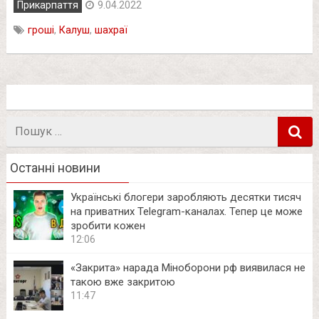
Прикарпаття
9.04.2022
гроші
,
Калуш
,
шахраї
Пошук
в
Останні новини
Українські блогери заробляють десятки тисяч
на приватних Telegram-каналах. Тепер це може
зробити кожен
12:06
«Закрита» нарада Міноборони рф виявилася не
такою вже закритою
11:47