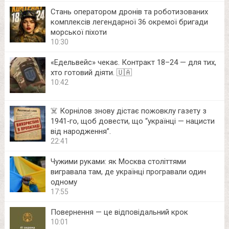
Стань оператором дронів та роботизованих
комплексів легендарної 36 окремої бригади
морської піхоти
10:30
«Едельвейс» чекає. Контракт 18–24 — для тих,
хто готовий діяти. 🇺🇦
10:42
☠️ Корнілов знову дістає пожовклу газету з
1941‑го, щоб довести, що “українці — нацисти
від народження”.
22:41
Чужими руками: як Москва століттями
вигравала там, де українці програвали один
одному
17:55
Повернення — це відповідальний крок
10:01