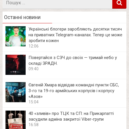
в
Останні новини
Українські блогери заробляють десятки тисяч
на приватних Telegram-каналах. Тепер це може
зробити кожен
12:06
Повертайся з СЗЧ до своїх — тримай небо у
складі ЗРАДН.
09:40
Євгеній Хмара відвідав командні пункти СБС,
3-го та 19-го армійських корпусів і корпусу
«Азов»
15:04
40 «зливів» про ТЦК та СП: на Прикарпатті
засудили адміна закритої Viber-групи
16:58