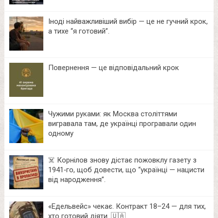
Іноді найважливіший вибір — це не гучний крок,
а тихе “я готовий”.
Повернення — це відповідальний крок
Чужими руками: як Москва століттями
вигравала там, де українці програвали один
одному
☠️ Корнілов знову дістає пожовклу газету з
1941‑го, щоб довести, що “українці — нацисти
від народження”.
«Едельвейс» чекає. Контракт 18–24 — для тих,
хто готовий діяти. 🇺🇦