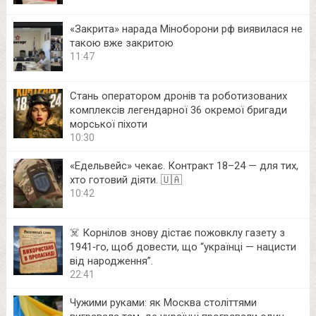
«Закрита» нарада Міноборони рф виявилася не
такою вже закритою
11:47
Стань оператором дронів та роботизованих
комплексів легендарної 36 окремої бригади
морської піхоти
10:30
«Едельвейс» чекає. Контракт 18–24 — для тих,
хто готовий діяти. 🇺🇦
10:42
☠️ Корнілов знову дістає пожовклу газету з
1941‑го, щоб довести, що “українці — нацисти
від народження”.
22:41
Чужими руками: як Москва століттями