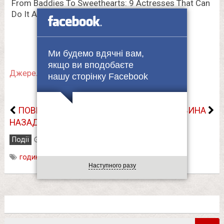
Ми будемо вдячні вам,
якщо ви вподобаєте
Джерело.
нашу сторінку Facebook
ПОВЕРНУТИСЬ
НАСТУПНА НОВИНА
НАЗАД
Події
26.03.2022
година
,
літній час
,
переведення годинників
Наступного разу
Пошук