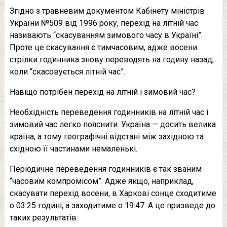
Згідно з травневим документом Кабінету міністрів
України №509 від 1996 року, перехід на літній час
називають “скасуванням зимового часу в Україні”.
Проте це скасування є тимчасовим, адже восени
стрілки годинника знову переводять на годину назад,
коли “скасовується літній час”.
Навіщо потрібен перехід на літній і зимовий час?
Необхідність переведення годинників на літній час і
зимовий час легко пояснити. Україна — досить велика
країна, а тому географічні відстані між західною та
східною її частинами немаленькі.
Періодичне переведення годинників є так званим
“часовим компромісом”. Адже якщо, наприклад,
скасувати перехід восени, в Харкові сонце сходитиме
о 03:25 годині, а заходитиме о 19:47. А це призведе до
таких результатів: