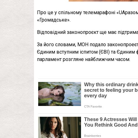
Про це у спільному телемарафоні «UAразом
«Громадське».
Відповідний законопроєкт ще має підтрима
За його словами, МОН подало законопроеєт,
Єдиним вступним іспитом (ЄВІ) та Єдиним 
парламент розгляне найближчим часом.