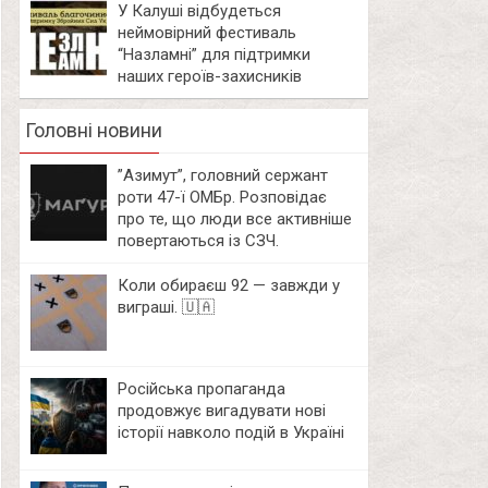
У Калуші відбудеться
неймовірний фестиваль
“Назламні” для підтримки
наших героїв-захисників
Головні новини
⁨”Азимут”, головний сержант
роти 47-ї ОМБр. Розповідає
про те, що люди все активніше
повертаються із СЗЧ.
Коли обираєш 92 — завжди у
виграші. 🇺🇦
Російська пропаганда
продовжує вигадувати нові
історії навколо подій в Україні