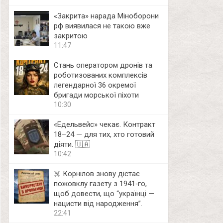
«Закрита» нарада Міноборони
рф виявилася не такою вже
закритою
11:47
Стань оператором дронів та
роботизованих комплексів
легендарної 36 окремої
бригади морської піхоти
10:30
«Едельвейс» чекає. Контракт
18–24 — для тих, хто готовий
діяти. 🇺🇦
10:42
☠️ Корнілов знову дістає
пожовклу газету з 1941‑го,
щоб довести, що “українці —
нацисти від народження”.
22:41