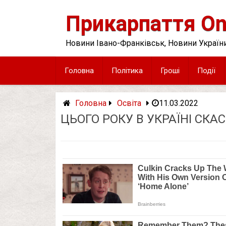
Skip
to
Прикарпаття On
content
Новини Івано-Франківськ, Новини України
Головна
Політика
Гроші
Події
Головна
Освіта
11.03.2022
ЦЬОГО РОКУ В УКРАЇНІ СКА