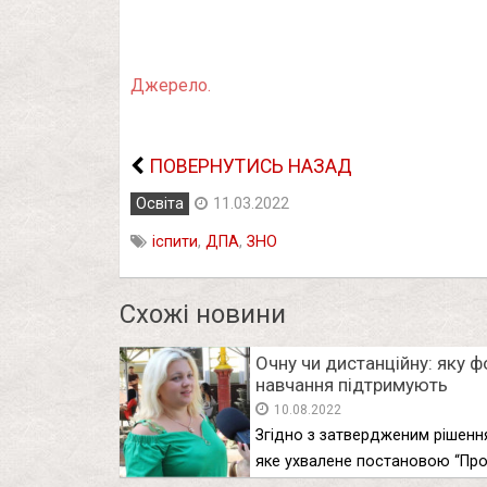
Джерело.
ПОВЕРНУТИСЬ НАЗАД
Освіта
11.03.2022
іспити
,
ДПА
,
ЗНО
Схожі новини
Очну чи дистанційну: яку 
навчання підтримують
іванофранківці та гості міс
10.08.2022
(ВІДЕО)
Згідно з затвердженим рішенн
яке ухвалене постановою “Пр