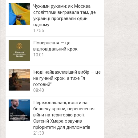
Чужими руками: як Москва
століттями вигравала там, де
українці програвали один
одному
17:55
Повернення — це
відповідальний крок
10:01
Іноді найважливіший вибір — це
не гучний крок, а тихе “я
готовий”.
08:40
Перехоплювачі, кошти на
безпеку країни, перенесення
війни на територію росії:
Євгеній Хмара озвучив
пріоритети для дипломатів
21:30