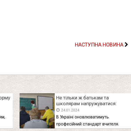
НАСТУПНА НОВИНА
форму
Не тільки ж батькам та
школярам напружуватися:
та
вчителям готують радикальні
24.01.2024
зміни
ям,
В Україні оновлюватимуть
о
професійний стандарт вчителя.