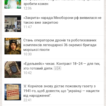
зробити кожен
12:06
«Закрита» нарада Міноборони рф виявилася не
такою вже закритою
11:47
Стань оператором дронів та роботизованих
комплексів легендарної 36 окремої бригади
морської піхоти
10:30
«Едельвейс» чекає. Контракт 18–24 — для тих,
хто готовий діяти. 🇺🇦
10:42
☠️ Корнілов знову дістає пожовклу газету з
1941‑го, щоб довести, що “українці — нацисти
від народження”.
22:41