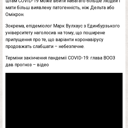
штам COVID-19 може вбити набагато більше людей і
мати більш виявлену патогенність, ніж Дельта або
Омікрон.
Зокрема, епідеміолог Марк Вулхаус з Единбурзького
університету наголосив на тому, що поширене
припущення про те, що варіанти коронавірусу
продовжать слабшати – небезпечне.
Терміни закінчення пандемії COVID-19: глава ВООЗ
дав прогноз – відео