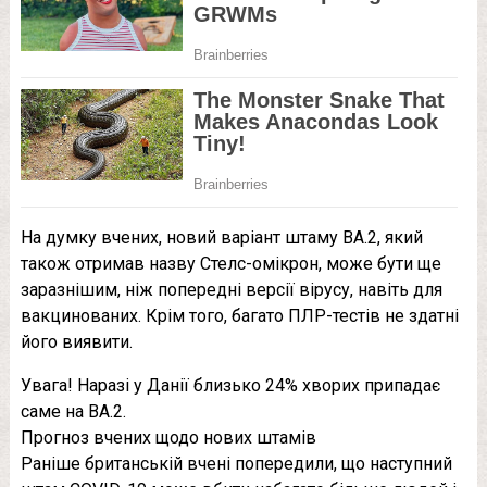
На думку вчених, новий варіант штаму BA.2, який
також отримав назву Стелс-омікрон, може бути ще
заразнішим, ніж попередні версії вірусу, навіть для
вакцинованих. Крім того, багато ПЛР-тестів не здатні
його виявити.
Увага! Наразі у Данії близько 24% хворих припадає
саме на BA.2.
Прогноз вчених щодо нових штамів
Раніше британській вчені попередили, що наступний