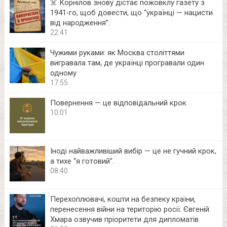
☠️ Корнілов знову дістає пожовклу газету з
1941‑го, щоб довести, що “українці — нацисти
від народження”.
22:41
Чужими руками: як Москва століттями
вигравала там, де українці програвали один
одному
17:55
Повернення — це відповідальний крок
10:01
Іноді найважливіший вибір — це не гучний крок,
а тихе “я готовий”.
08:40
Перехоплювачі, кошти на безпеку країни,
перенесення війни на територію росії: Євгеній
Хмара озвучив пріоритети для дипломатів