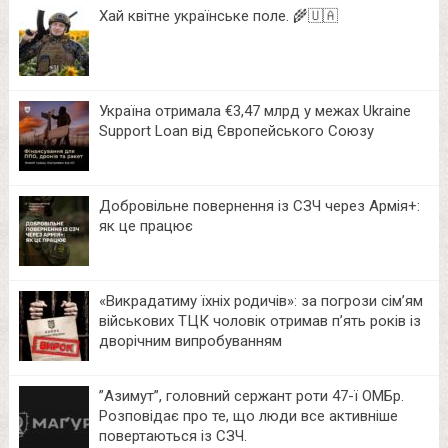
Хай квітне українське поле. 🌾🇺🇦
Україна отримала €3,47 млрд у межах Ukraine
Support Loan від Європейського Союзу
Добровільне повернення із СЗЧ через Армія+:
як це працює
«Викрадатиму їхніх родичів»: за погрози сім’ям
військових ТЦК чоловік отримав п’ять років із
дворічним випробуванням
⁨”Азимут”, головний сержант роти 47-ї ОМБр.
Розповідає про те, що люди все активніше
повертаються із СЗЧ.