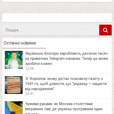
Пошук
в
Останні новини
Українські блогери заробляють десятки тисяч
на приватних Telegram-каналах. Тепер це може
зробити кожен
12:06
☠️ Корнілов знову дістає пожовклу газету з
1941‑го, щоб довести, що “українці — нацисти
від народження”.
22:41
Чужими руками: як Москва століттями
вигравала там, де українці програвали один