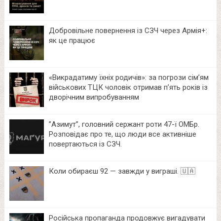
Добровільне повернення із СЗЧ через Армія+:
як це працює
«Викрадатиму їхніх родичів»: за погрози сім’ям
військових ТЦК чоловік отримав п’ять років із
дворічним випробуванням
⁨”Азимут”, головний сержант роти 47-ї ОМБр.
Розповідає про те, що люди все активніше
повертаються із СЗЧ.
Коли обираєш 92 — завжди у виграші. 🇺🇦
Російська пропаганда продовжує вигадувати