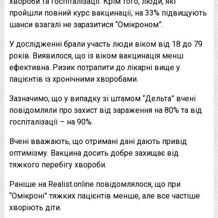
хвороби та госпіталізації. Крім того, люди, які
пройшли повний курс вакцинації, на 33% підвищують
шанси взагалі не заразитися “Омікроном”.
У дослідженні брали участь люди віком від 18 до 79
років. Виявилося, що із віком вакцинація менш
ефективна. Ризик потрапити до лікарні вище у
пацієнтів із хронічними хворобами.
Зазначимо, що у випадку зі штамом “Дельта” вчені
повідомляли про захист від зараження на 80% та від
госпіталізації – на 90%.
Вчені вважають, що отримані дані дають привід
оптимізму. Вакцина досить добре захищає від
тяжкого перебігу хвороби.
Раніше на Realist.online повідомлялося, що при
“Омікроні” тяжких пацієнтів менше, але все частіше
хворіють діти.