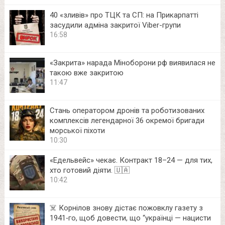
40 «зливів» про ТЦК та СП: на Прикарпатті
засудили адміна закритої Viber-групи
16:58
«Закрита» нарада Міноборони рф виявилася не
такою вже закритою
11:47
Стань оператором дронів та роботизованих
комплексів легендарної 36 окремої бригади
морської піхоти
10:30
«Едельвейс» чекає. Контракт 18–24 — для тих,
хто готовий діяти. 🇺🇦
10:42
☠️ Корнілов знову дістає пожовклу газету з
1941‑го, щоб довести, що “українці — нацисти