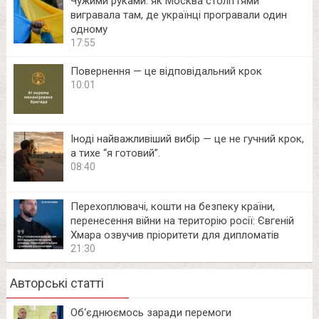
Чужими руками: як Москва століттями
вигравала там, де українці програвали один
одному
17:55
Повернення — це відповідальний крок
10:01
Іноді найважливіший вибір — це не гучний крок,
а тихе “я готовий”.
08:40
Перехоплювачі, кошти на безпеку країни,
перенесення війни на територію росії: Євгеній
Хмара озвучив пріоритети для дипломатів
21:30
Авторські статті
Об‘єднюємось заради перемоги