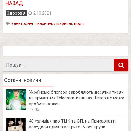
НАЗАД
Здоров'я
2.10.2021
електронні лікарняні
,
лікарняні
,
події
Пошук
в
Останні новини
Українські блогери заробляють десятки тисяч
на приватних Telegram-каналах. Тепер це може
зробити кожен
12:06
40 «зливів» про ТЦК та СП: на Прикарпатті
засудили адміна закритої Viber-групи