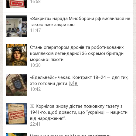
16:58
«Закрита» нарада Міноборони рф виявилася не
такою вже закритою
11:47
Стань оператором дронів та роботизованих
комплексів легендарної 36 окремої бригади
морської піхоти
10:30
«Едельвейс» чекає. Контракт 18–24 — для тих,
хто готовий діяти. 🇺🇦
10:42
☠️ Корнілов знову дістає пожовклу газету з
1941‑го, щоб довести, що “українці — нацисти
від народження”.
22:41