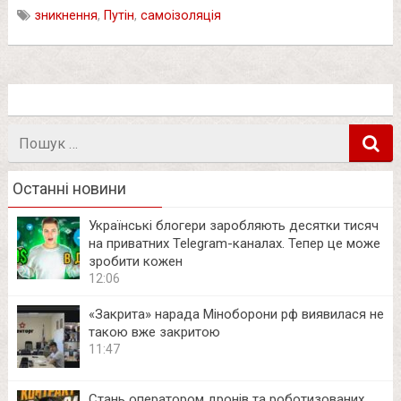
зникнення
,
Путін
,
самоізоляція
Пошук
в
Останні новини
Українські блогери заробляють десятки тисяч
на приватних Telegram-каналах. Тепер це може
зробити кожен
12:06
«Закрита» нарада Міноборони рф виявилася не
такою вже закритою
11:47
Стань оператором дронів та роботизованих