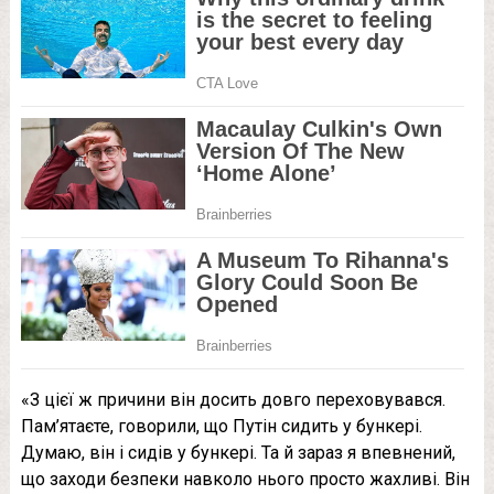
«З цієї ж причини він досить довго переховувався.
Пам’ятаєте, говорили, що Путін сидить у бункері.
Думаю, він і сидів у бункері. Та й зараз я впевнений,
що заходи безпеки навколо нього просто жахливі. Він