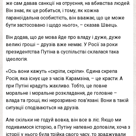
же сам давав санкції на отруєння, на вбивства людей.
Він знає, як це робиться, і тому, як кожна
параноїдальна особистість, він вважає, що це може
бути застосовано і щодо нього», – сказав Швець.
Він додав, що де мова йде про владу і дуже, дуже
великі гроші – друзів вже немає. У Росії за роки
президентства Путіна в суспільстві склалася така
ідеологія.
«Ось вони кажуть «скріпи, скріпи». Єдина скрепа
Росія, яка існує ще з часів Карамзіна, – це красти. А
при Путіні крадуть жахливо. Тобто, це повне
моральне і моральне розкладання, де головне –
влада та гроші, які нерозривно пов’язані. Вони в такій
ситуації сподіваються на друзів.
Але скільки не годуй вовка, він все в ліс. Якщо ми
подивимося історію, а Путіну напевно доповіли, хоча з
історії у нього була трійка свого часу, то зраджували