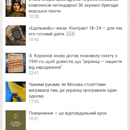
комплексів легендарної 36 окремої бригади
морської піхоти
10:30
«Едельвейс» чекає. Контракт 18–24 — для тих,
хто готовий діяти. 🇺🇦
10:42
☠️ Корнілов знову дістає пожовклу газету з
1941‑го, щоб довести, що “українці — нацисти
від народження”.
22:41
Чужими руками: як Москва століттями
вигравала там, де українці програвали один
одному
17:55
Повернення — це відповідальний крок
10:01