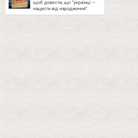
щоб довести, що “українці —
нацисти від народження”.