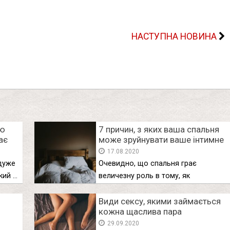
НАСТУПНА НОВИНА
ою
7 причин, з яких ваша спальня
ає
може зруйнувати ваше інтимне
життя
17.08.2020
дуже
Очевидно, що спальня грає
кий …
величезну роль в тому, як
проходить …
и
Види сексу, якими займається
кожна щаслива пара
29.09.2020