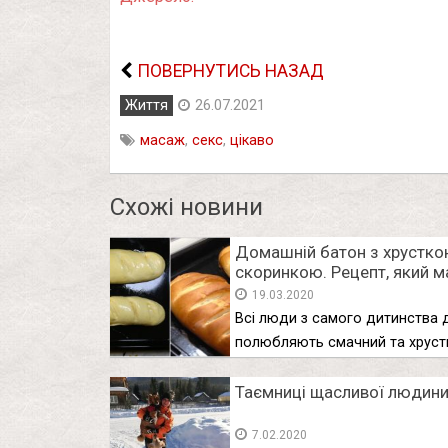
ПОВЕРНУТИСЬ НАЗАД
Життя
26.07.2021
масаж
,
секс
,
цікаво
Схожі новини
Домашній батон з хрустк
скоринкою. Рецепт, який м
бути у кожної господині.
19.03.2020
Всі люди з самого дитинства 
полюбляють смачний та хруст
Таємниці щасливої людин
7.02.2020