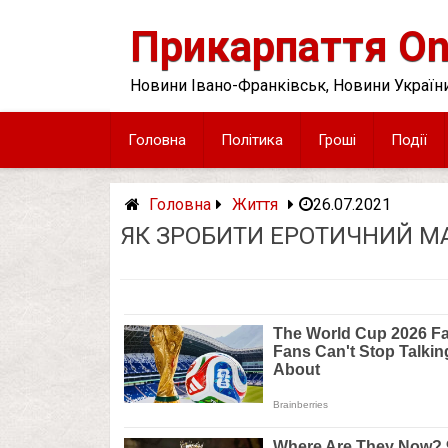
Skip
to
Прикарпаття On
content
Новини Івано-Франківськ, Новини України
Головна
Політика
Гроші
Події
Головна
Життя
26.07.2021
ЯК ЗРОБИТИ ЕРОТИЧНИЙ МА