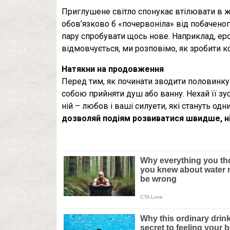
Приглушене світло спонукає втілювати в жит
обов’язково б «почервоніла» від побаченог
пару спробувати щось нове. Наприклад, ер
відмовчується, ми розповімо, як зробити 
Натякни на продовження
Перед тим, як починати зводити половинку
собою прийняти душ або ванну. Нехай її зу
ній – любов і ваші силуети, які стануть од
дозволяй подіям розвиватися швидше, ні