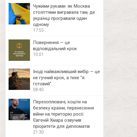
Чужими руками: як Москва
століттями вигравала там, де
українці програвали один
одному
17:55
Повернення — це
відповідальний крок
10:01
Іноді найважливіший вибір — це
не гучний крок, а тихе “я
готовий”.
08:40
Перехоплювачі, кошти на
безпеку країни, перенесення
війни на територію росії:
Євгеній Хмара озвучив
пріоритети для дипломатів
21:30