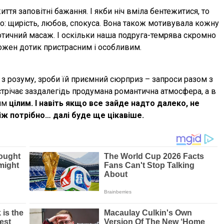
тя заповітні бажання. І якби ніч вміла бентежитися, то
о: щирість, любов, спокуса. Вона також мотивувала кожну
отичний масаж. І оскільки наша подруга-темрява скромно
кожен дотик пристрасним і особливим.
 з розуму, зроби їй приємний сюрприз – запроси разом з
стрічає заздалегідь продумана романтична атмосфера, а в
ним
цілим. І навіть якщо все зайде надто далеко, не
ж потрібно… далі буде ще цікавіше.