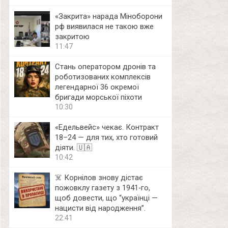
«Закрита» нарада Міноборони
рф виявилася не такою вже
закритою
11:47
Стань оператором дронів та
роботизованих комплексів
легендарної 36 окремої
бригади морської піхоти
10:30
«Едельвейс» чекає. Контракт
18–24 — для тих, хто готовий
діяти. 🇺🇦
10:42
☠️ Корнілов знову дістає
пожовклу газету з 1941‑го,
щоб довести, що “українці —
нацисти від народження”.
22:41