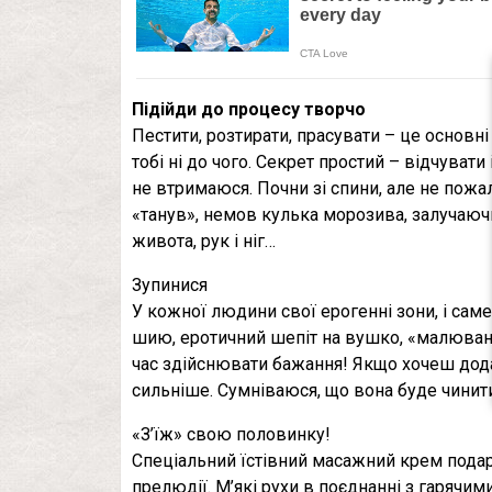
Підійди до процесу творчо
Пестити, розтирати, прасувати – це основні
тобі ні до чого. Секрет простий – відчувати
не втримаюся. Почни зі спини, але не пожал
«танув», немов кулька морозива, залучаючи
живота, рук і ніг…
Зупинися
У кожної людини свої ерогенні зони, і сам
шию, еротичний шепіт на вушко, «малювання
час здійснювати бажання! Якщо хочеш дода
сильніше. Сумніваюся, що вона буде чинити
«З’їж» свою половинку!
Спеціальний їстівний масажний крем подар
прелюдії. М’які рухи в поєднанні з гарячим