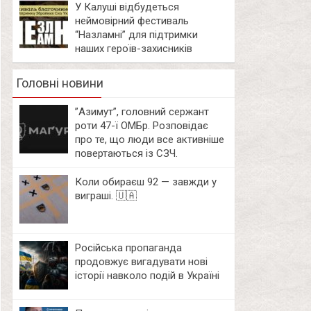
У Калуші відбудеться
неймовірний фестиваль
“Назламні” для підтримки
наших героїв-захисників
Головні новини
⁨”Азимут”, головний сержант
роти 47-ї ОМБр. Розповідає
про те, що люди все активніше
повертаються із СЗЧ.
Коли обираєш 92 — завжди у
виграші. 🇺🇦
Російська пропаганда
продовжує вигадувати нові
історії навколо подій в Україні