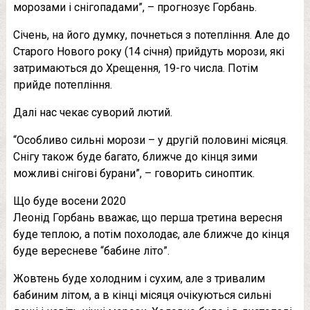
морозами і снігопадами”, – прогнозує Горбань.
Січень, на його думку, почнеться з потепління. Але до
Старого Нового року (14 січня) прийдуть морози, які
затримаються до Хрещення, 19-го числа. Потім
прийде потепління.
Далі нас чекає суворий лютий.
“Особливо сильні морози – у другій половині місяця.
Снігу також буде багато, ближче до кінця зими
можливі снігові бурани”, – говорить синоптик.
Що буде восени 2020
Леонід Горбань вважає, що перша третина вересня
буде теплою, а потім похолодає, але ближче до кінця
буде вересневе “бабине літо”.
Жовтень буде холодним і сухим, але з тривалим
бабиним літом, а в кінці місяця очікуються сильні