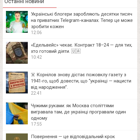
Останні новини
Українські блогери заробляють десятки тисяч
на приватних Telegram-каналах. Тепер це може
зробити кожен
12:06
«Едельвейс» чекає. Контракт 18–24 — для тих,
хто готовий діяти. 🇺🇦
10:42
☠️ Корнілов знову дістає пожовклу газету з
1941‑го, щоб довести, що “українці — нацисти
від народження”.
22:41
Чужими руками: як Москва століттями
вигравала там, де українці програвали один
одному
17:55
Повернення — це відповідальний крок