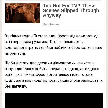
За кілька годин їй стало зле, Фрості відмовилась од
їжі і перестала рухатися. Так і не помітивши
коштовної втрати, хазяйка побачила своє кольє лише
на рентгені.
Щоби дістати два десятки діамантових намистин,
папузі довелося робити операцію, однак, як видно з
останніх знімків, Фрості оговталась і вже готова
куштувати нові коштовності… якщо хтось залишить їх
без нагляду.