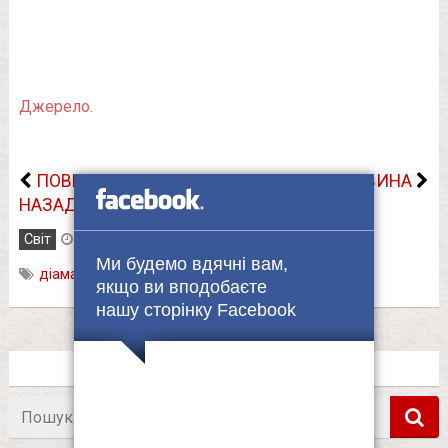
Джерело.
ПОВЕРНУТИСЬ
НАСТУПНА НОВИНА
НАЗАД
Світ
26.06.2021
Ми будемо вдячні вам,
діаманти
,
папуга
,
Тайланд
якщо ви вподобаєте
нашу сторінку Facebook
Пошук
в