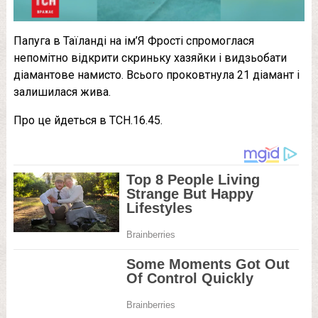
Папуга в Таїланді на ім’Я Фрості спромоглася
непомітно відкрити скриньку хазяйки і видзьобати
діамантове намисто. Всього проковтнула 21 діамант і
залишилася жива.
Про це йдеться в ТСН.16.45.