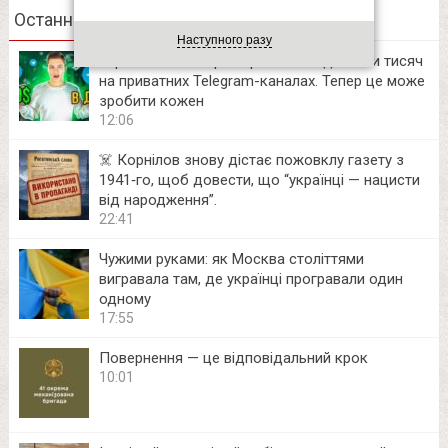
Останні новини
Наступного разу
Українські блогери заробляють десятки тисяч
на приватних Telegram-каналах. Тепер це може
зробити кожен
12:06
☠️ Корнілов знову дістає пожовклу газету з
1941‑го, щоб довести, що “українці — нацисти
від народження”.
22:41
Чужими руками: як Москва століттями
вигравала там, де українці програвали один
одному
17:55
Повернення — це відповідальний крок
10:01