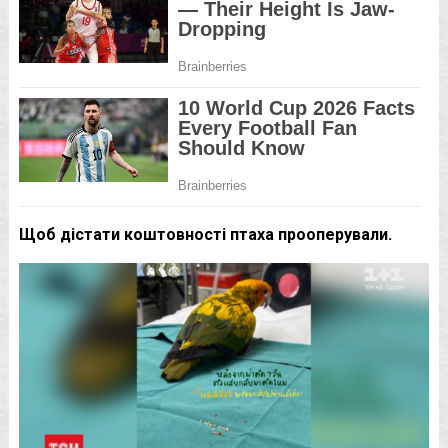
Щоб дістати коштовності птаха прооперували.