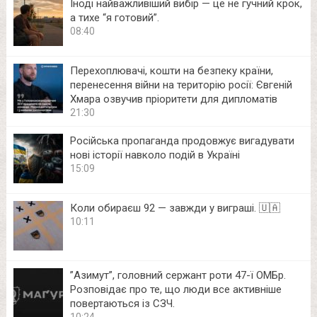
Іноді найважливіший вибір — це не гучний крок,
а тихе “я готовий”.
08:40
Перехоплювачі, кошти на безпеку країни,
перенесення війни на територію росії: Євгеній
Хмара озвучив пріоритети для дипломатів
21:30
Російська пропаганда продовжує вигадувати
нові історії навколо подій в Україні
15:09
Коли обираєш 92 — завжди у виграші. 🇺🇦
10:11
⁨”Азимут”, головний сержант роти 47-ї ОМБр.
Розповідає про те, що люди все активніше
повертаються із СЗЧ.