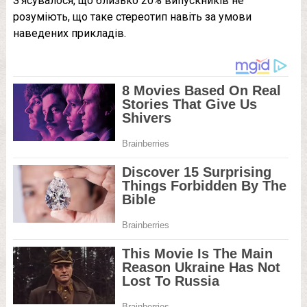
З’ясувалося, що близько 20% випускників не
розуміють, що таке стереотип навіть за умови
наведених прикладів.