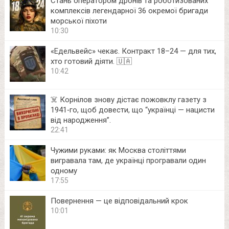
Стань оператором дронів та роботизованих
комплексів легендарної 36 окремої бригади
морської піхоти
10:30
«Едельвейс» чекає. Контракт 18–24 — для тих,
хто готовий діяти. 🇺🇦
10:42
☠️ Корнілов знову дістає пожовклу газету з
1941‑го, щоб довести, що “українці — нацисти
від народження”.
22:41
Чужими руками: як Москва століттями
вигравала там, де українці програвали один
одному
17:55
Повернення — це відповідальний крок
10:01