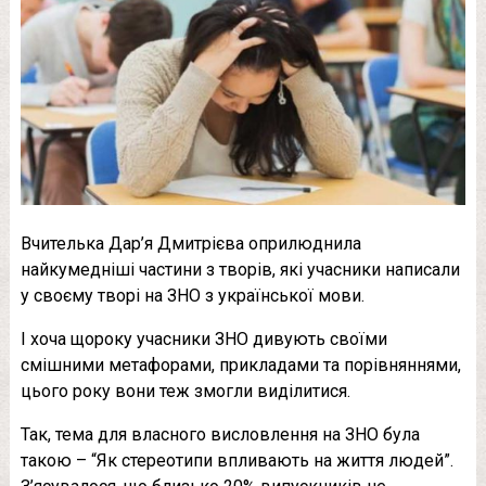
Вчителька Дар’я Дмитрієва оприлюднила
найкумедніші частини з творів, які учасники написали
у своєму творі на ЗНО з української мови.
І хоча щороку учасники ЗНО дивують своїми
смішними метафорами, прикладами та порівняннями,
цього року вони теж змогли виділитися.
Так, тема для власного висловлення на ЗНО була
такою – “Як стереотипи впливають на життя людей”.