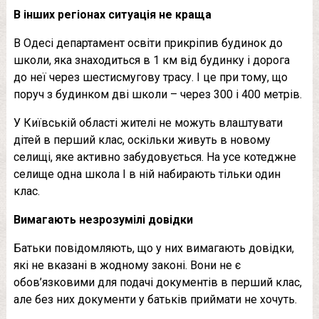
В інших регіонах ситуація не краща
В Одесі департамент освіти прикріпив будинок до
школи, яка знаходиться в 1 км від будинку і дорога
до неї через шестисмугову трасу. І це при тому, що
поруч з будинком дві школи – через 300 і 400 метрів.
У Київській області жителі не можуть влаштувати
дітей в перший клас, оскільки живуть в новому
селищі, яке активно забудовується. На усе котеджне
селище одна школа І в ній набирають тільки один
клас.
Вимагають незрозумілі довідки
Батьки повідомляють, що у них вимагають довідки,
які не вказані в жодному законі. Вони не є
обов’язковими для подачі документів в перший клас,
але без них документи у батьків приймати не хочуть.