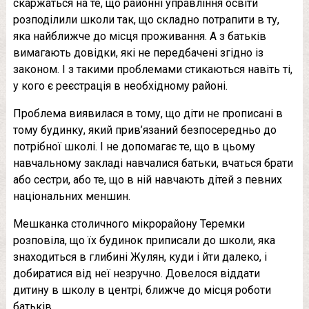
скаржаться на те, що районні управління освіти
розподілили школи так, що складно потрапити в ту,
яка найближче до місця проживання. А з батьків
вимагають довідки, які не передбачені згідно із
законом. І з такими проблемами стикаються навіть ті,
у кого є реєстрація в необхідному районі.
Проблема виявилася в тому, що діти не прописані в
тому будинку, який прив’язаний безпосередньо до
потрібної школі. І не допомагає те, що в цьому
навчальному закладі навчалися батьки, вчаться брати
або сестри, або те, що в ній навчають дітей з певних
національних меншин.
Мешканка столичного мікрорайону Теремки
розповіла, що їх будинок приписали до школи, яка
знаходиться в глибині Жулян, куди і йти далеко, і
добиратися від неї незручно. Довелося віддати
дитину в школу в центрі, ближче до місця роботи
батьків.