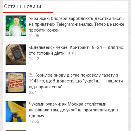
Останні новини
Українські блогери заробляють десятки тисяч
на приватних Telegram-каналах. Тепер це може
зробити кожен
12:06
«Едельвейс» чекає. Контракт 18–24 — для тих,
хто готовий діяти. 🇺🇦
10:42
☠️ Корнілов знову дістає пожовклу газету з
1941‑го, щоб довести, що “українці — нацисти
від народження”.
22:41
Чужими руками: як Москва століттями
вигравала там, де українці програвали один
одному
17:55