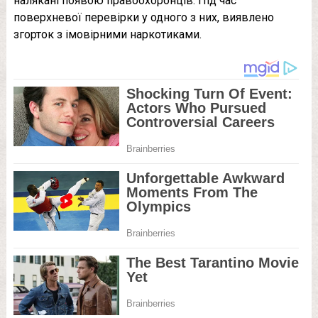
налякані появою правоохоронців. Під час
поверхневої перевірки у одного з них, виявлено
згорток з імовірними наркотиками.