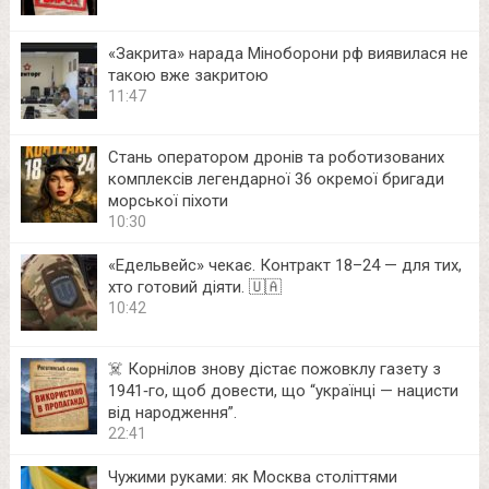
«Закрита» нарада Міноборони рф виявилася не
такою вже закритою
11:47
Стань оператором дронів та роботизованих
комплексів легендарної 36 окремої бригади
морської піхоти
10:30
«Едельвейс» чекає. Контракт 18–24 — для тих,
хто готовий діяти. 🇺🇦
10:42
☠️ Корнілов знову дістає пожовклу газету з
1941‑го, щоб довести, що “українці — нацисти
від народження”.
22:41
Чужими руками: як Москва століттями