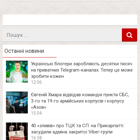
Пошук
в
Останні новини
Українські блогери заробляють десятки тисяч
на приватних Telegram-каналах. Тепер це може
зробити кожен
12:06
Євгеній Хмара відвідав командні пункти СБС,
3-го та 19-го армійських корпусів і корпусу
«Азов»
15:04
40 «зливів» про ТЦК та СП: на Прикарпатті
засудили адміна закритої Viber-групи
16:58