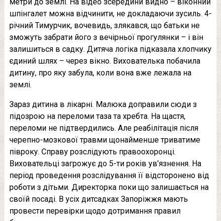
метри до землі. На відео зсередини видно – віконний
шпінгалет можна відчинити, не докладаючи зусиль. 4-
річний Тимурчик, вочевидь, злякався, що батьки не
зможуть забрати його з вечірньої прогулянки – і він
залишиться в садку. Дитяча логіка підказала хлопчику
єдиний шлях – через вікно. Вихователька побачила
дитину, про яку забула, коли вона вже лежала на
землі.
Зараз дитина в лікарні. Малюка доправили сюди з
підозрою на переломи таза та хребта. На щастя,
переломи не підтвердились. Але реабілітація після
черепно-мозкової травми щонайменше триватиме
півроку. Справу розслідують правоохоронці.
Виховательці загрожує до 5-ти років ув’язнення. На
період проведення розслідування її відсторонено від
роботи з дітьми. Директорка поки що залишається на
своїй посаді. В усіх дитсадках Запоріжжя мають
провести перевірки щодо дотримання правил