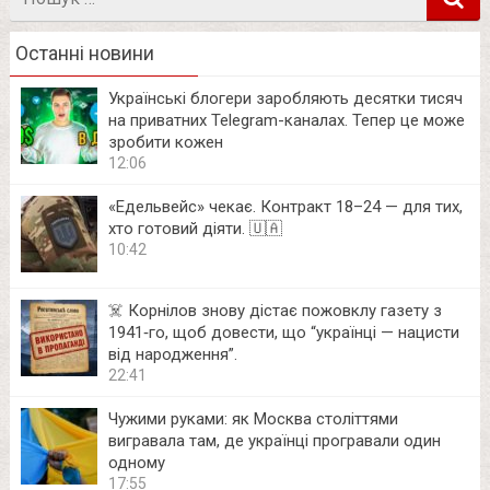
в
Останні новини
Українські блогери заробляють десятки тисяч
на приватних Telegram-каналах. Тепер це може
зробити кожен
12:06
«Едельвейс» чекає. Контракт 18–24 — для тих,
хто готовий діяти. 🇺🇦
10:42
☠️ Корнілов знову дістає пожовклу газету з
1941‑го, щоб довести, що “українці — нацисти
від народження”.
22:41
Чужими руками: як Москва століттями
вигравала там, де українці програвали один
одному
17:55