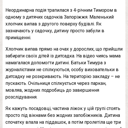
Неординарна подія трапилася з 4-річним Тимором в
одному з дитячих садочків Запоріжжя. Маленький
хлопчик випав з другого поверху будівлі. Як
зазначають у садочку, дитину просто забули в
приміщенні.
Хлопчик випав прямо на очах у дорослих, що прийшли
забирати своїх дітей із дитсадка. На відео чиясь мама
намагалася допомогти дитині. Батьки Тимура з
журналістами не спілкуються, особу виховательки в
дитсадку не розкривають. На територію закладу – не
пускають. Очільниця спілкується через паркан,
мовляв, жодних подробиць до завершення
розслідування.
Як кажуть посадовці, частина ліжок у цій групі стоять
просто під вікнами без жодних запобіжників. Дитина
спочатку впала на піддашок, а потім пролетіла ще три