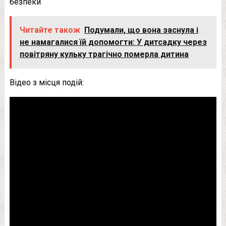
безпеки
Читайте також
Подумали, що вона заснула і
не намагалися їй допомогти: У дитсадку через
повітряну кульку трагічно померла дитина
Відео з місця подій: