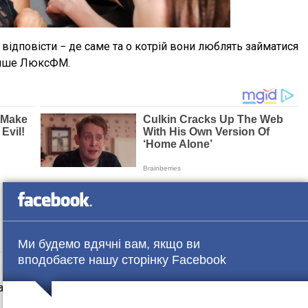
и відповісти − де саме та о котрій вони люблять займатися
 пише ЛюксФМ.
Ми будемо вдячні вам, якщо ви
вподобаєте нашу сторінку Facebook
 подобається інтим на сходах. Кажуть, що так
 третю − секс у публічному місці.