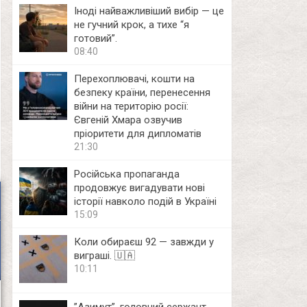
Іноді найважливіший вибір — це
не гучний крок, а тихе “я
готовий”.
08:40
Перехоплювачі, кошти на
безпеку країни, перенесення
війни на територію росії:
Євгеній Хмара озвучив
пріоритети для дипломатів
21:30
Російська пропаганда
продовжує вигадувати нові
історії навколо подій в Україні
15:09
Коли обираєш 92 — завжди у
виграші. 🇺🇦
10:11