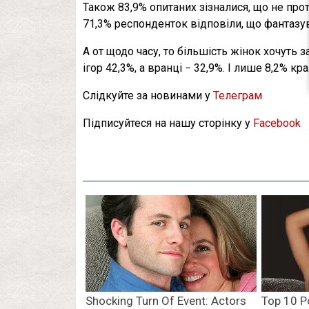
Також 83,9% опитаних зізналися, що не про
71,3% респонденток відповіли, що фантазув
А от щодо часу, то більшість жінок хочуть 
ігор 42,3%, а вранці − 32,9%. І лише 8,2% кр
Слідкуйте за новинами у
Телеграм
Підписуйтеся на нашу сторінку у
Facebook