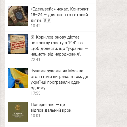
«Едельвейс» чекає. Контракт
18–24 — для тих, хто готовий
діяти. 🇺🇦
10:42
☠️ Корнілов знову дістає
пожовклу газету з 1941‑го,
щоб довести, що “українці —
нацисти від народження”.
22:41
Чужими руками: як Москва
століттями вигравала там, де
українці програвали один
одному
17:55
Повернення — це
відповідальний крок
10:01