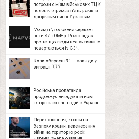
погрози сім’ям військових ТЦК
чоловік отримав п’ять років із
дворічним випробуванням
⁨”Азимут”, головний сержант
роти 47-ї ОМБр. Розповідає
про те, що люди все активніше
повертаються із СЗЧ.
Коли обираєш 92 — завжди у
виграші. 🇺🇦
Російська пропаганда
продовжує вигадувати нові
історії навколо подій в Україні
Перехоплювачі, кошти на
безпеку країни, перенесення
війни на територію росії:
Євгеній Хмара озвучив