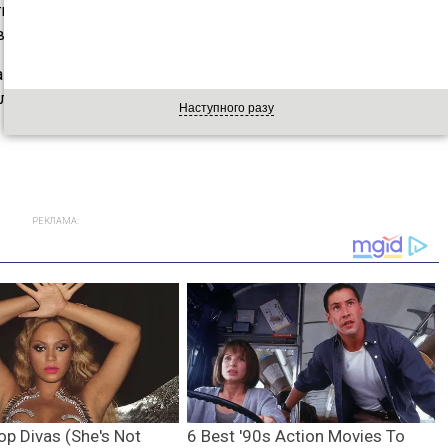
ти сексуальної близькості з колегою прямо в офісі. Ще
али про секс із босом.
займатися сексом саме ввечері. Вдень не проти інтимних
аль готові до сексуальної близькості в обідній час.
Наступного разу
РЕКЛАМА: