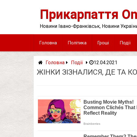
Skip
to
Прикарпаття On
content
Новини Івано-Франківськ, Новини України
Головна
Політика
Гроші
Події
Головна
Події
12.04.2021
ЖІНКИ ЗІЗНАЛИСЯ, ДЕ ТА 