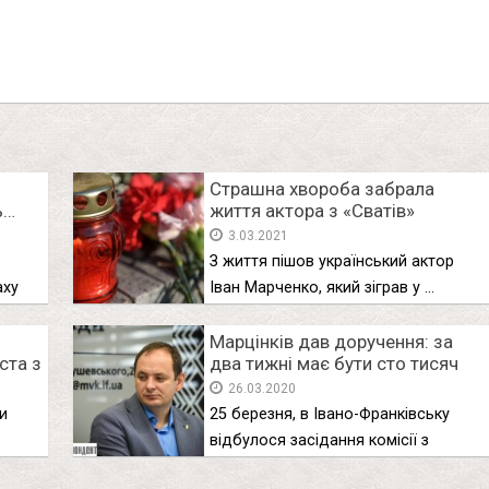
Страшна хвороба забрала
ь…
життя актора з «Сватів»
3.03.2021
З життя пішов український актор
аху
Іван Марченко, який зіграв у …
Марцінків дав доручення: за
ста з
два тижні має бути сто тисяч
тестів та лабораторія у
26.03.2020
Франківську
и
25 березня, в Івано-Франківську
відбулося засідання комісії з
питань техногенно-екологічної …