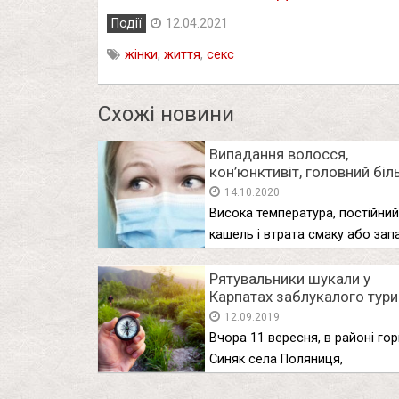
Події
12.04.2021
жінки
,
життя
,
секс
Схожі новини
Випадання волосся,
кон’юнктивіт, головний біл
Вчені назвали вісім
14.10.2020
несподіваних симптомів
Висока температура, постійний
коронавірусу
кашель і втрата смаку або зап
є …
Рятувальники шукали у
Карпатах заблукалого тури
Києва
12.09.2019
Вчора 11 вересня, в районі гор
Синяк села Поляниця,
Яремчанської …