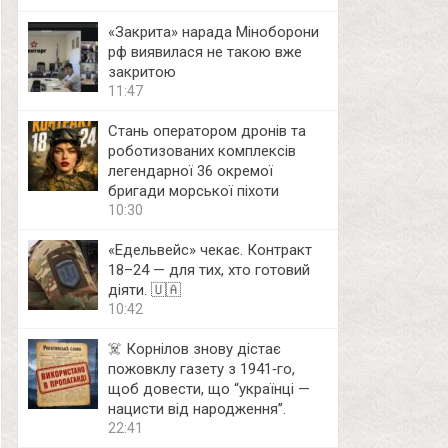
«Закрита» нарада Міноборони
рф виявилася не такою вже
закритою
11:47
Стань оператором дронів та
роботизованих комплексів
легендарної 36 окремої
бригади морської піхоти
10:30
«Едельвейс» чекає. Контракт
18–24 — для тих, хто готовий
діяти. 🇺🇦
10:42
☠️ Корнілов знову дістає
пожовклу газету з 1941‑го,
щоб довести, що “українці —
нацисти від народження”.
22:41