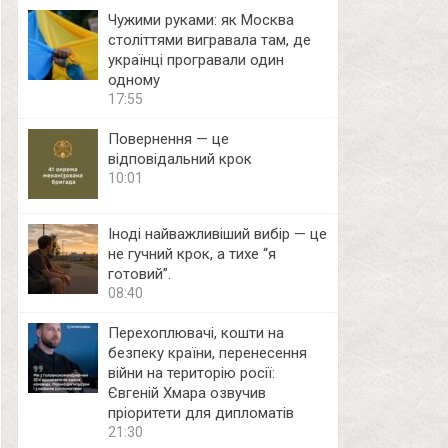
Чужими руками: як Москва
століттями вигравала там, де
українці програвали один
одному
17:55
Повернення — це
відповідальний крок
10:01
Іноді найважливіший вибір — це
не гучний крок, а тихе “я
готовий”.
08:40
Перехоплювачі, кошти на
безпеку країни, перенесення
війни на територію росії:
Євгеній Хмара озвучив
пріоритети для дипломатів
21:30