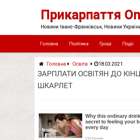
Skip
to
Прикарпаття On
content
Новини Івано-Франківськ, Новини України
Головна
Політика
Гроші
Події
Головна
Освіта
18.03.2021
ЗАРПЛАТИ ОСВІТЯН ДО КІНЦ
ШКАРЛЕТ