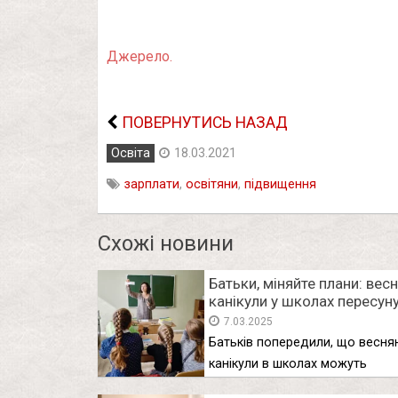
Джерело.
ПОВЕРНУТИСЬ НАЗАД
Освіта
18.03.2021
зарплати
,
освітяни
,
підвищення
Схожі новини
Батьки, міняйте плани: весн
канікули у школах пересун
7.03.2025
Батьків попередили, що веснян
канікули в школах можуть
перенести В …