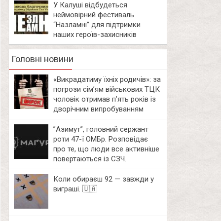
У Калуші відбудеться
неймовірний фестиваль
“Назламні” для підтримки
наших героїв-захисників
Головні новини
«Викрадатиму їхніх родичів»: за
погрози сім’ям військових ТЦК
чоловік отримав п’ять років із
дворічним випробуванням
⁨”Азимут”, головний сержант
роти 47-ї ОМБр. Розповідає
про те, що люди все активніше
повертаються із СЗЧ.
Коли обираєш 92 — завжди у
виграші. 🇺🇦