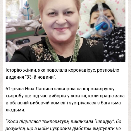
Історію жінки, яка подолала коронавірус, розповіло
видання “33-й новини”.
61-річна Ніна Лашина захворіла на коронавірусну
хворобу ще під час виборів у жовтні, коли працювала
в обласній виборчій комісії і зустрічалася з багатьма
людьми.
“Коли піднялася температура, викликала “швидку”, бо
розуміла, що з моїм цукровим діабетом жартувати не