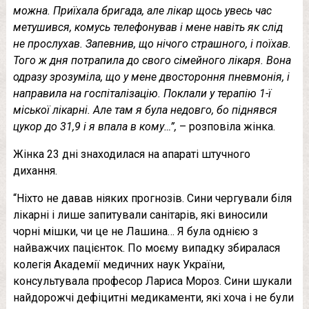
можна. Приїхала бригада, але лікар щось увесь час
метушився, комусь телефонував і мене навіть як слід
не прослухав. Запевнив, що нічого страшного, і поїхав.
Того ж дня потрапила до свого сімейного лікаря. Вона
одразу зрозуміла, що у мене двостороння пневмонія, і
направила на госпіталізацію. Поклали у терапію 1-ї
міської лікарні. Але там я була недовго, бо піднявся
цукор до 31,9 і я впала в кому…”,
– розповіла жінка.
Жінка 23 дні знаходилася на апараті штучного
дихання.
“Ніхто не давав ніяких прогнозів. Сини чергували біля
лікарні і лише запитували санітарів, які виносили
чорні мішки, чи це не Лашина… Я була однією з
найважчих пацієнток. По моєму випадку збиралася
колегія Академії медичних наук України,
консультувала професор Лариса Мороз. Сини шукали
найдорожчі дефіцитні медикаменти, які хоча і не були