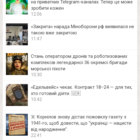
на приватних Telegram-каналах. Тепер це може
зробити кожен
12:06
«Закрита» нарада Міноборони рф виявилася не
такою вже закритою
11:47
Стань оператором дронів та роботизованих
комплексів легендарної 36 окремої бригади
морської піхоти
10:30
«Едельвейс» чекає. Контракт 18–24 — для тих,
хто готовий діяти. 🇺🇦
10:42
☠️ Корнілов знову дістає пожовклу газету з
1941‑го, щоб довести, що “українці — нацисти
від народження”.
22:41