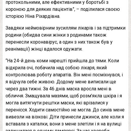
протокольними, але ефективними у боротьбі з
короною для деяких пацієнтів”, – поділилася своєю
історією Ніна Ріхардівна.
Завдяки неймовірним зусиллям лікарів і за підтримки
родини (обидва сини жінки з родинами також
перенесли коронавірус, а один з них також був у
реанімації) жінці вдалося одужати.
“На 24-й день коми нарешті прийшла до тями. Коли
відкрила очі, побачила над собою лікаря, який
контролював роботу апаратів. Він мені посміхнувся, і
я відчула себе живою. Додому мене виписали ще
через два тижні. За 46 днів маска вросла мені в
обличчя. Змащувала мазями, щоб розм’якла шкіра і я
могла витягнути рештки маски, які врізалися у
перенісся. Ходити самостійно не могла. До синів мене
вивезли на візкові. Діти принесли джинси, але коли я
вставала з каталки, вони з мене злетіли і я на вулиці
залишилася в одному памперсі. За час хвороби