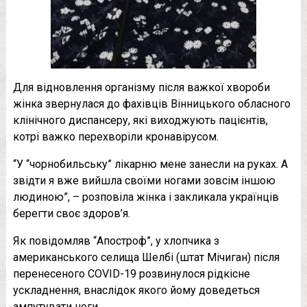
Для відновлення організму після важкої хвороби
жінка звернулася до фахівців Вінницького обласного
клінічного диспансеру, які виходжують пацієнтів,
котрі важко перехворіли кронавірусом.
“У “чорнобильську” лікарню мене занесли на руках. А
звідти я вже вийшла своїми ногами зовсім іншою
людиною”, – розповіла жінка і закликала українців
берегти своє здоров’я.
Як повідомляв “Апостроф”, у хлопчика з
американського селища Шелбі (штат Мічиган) після
перенесеного COVID-19 розвинулося рідкісне
ускладнення, внаслідок якого йому доведеться
ампутувати ноги.