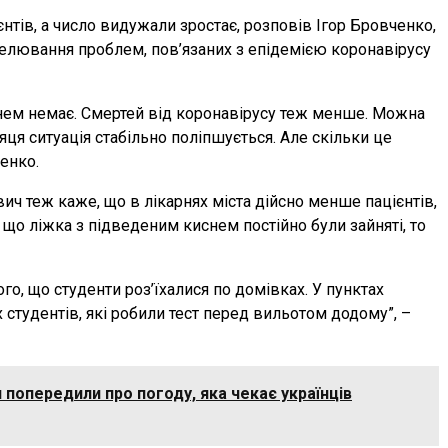
нтів, а число видужали зростає, розповів Ігор Бровченко,
елювання проблем, пов’язаних з епідемією коронавірусу
снем немає. Смертей від коронавірусу теж менше. Можна
ця ситуація стабільно поліпшується. Але скільки це
енко.
ич теж каже, що в лікарнях міста дійсно менше пацієнтів,
 що ліжка з підведеним киснем постійно були зайняті, то
го, що студенти роз’їхалися по домівках. У пунктах
 студентів, які робили тест перед вильотом додому”, –
и попередили про погоду, яка чекає українців