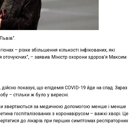
Львів”.
іонах – різке збільшення кількості інфікованих, які
ля оточуючих”, – заявив Міністр охорони здоров’я Максим
, дійсно показує, що епідемія COVID-19 йде на спад. Зараз
бу – стільки ж було у вересні.
 Люди звертаються за медичною допомогою менше і менше
ретина госпіталізованих з коронавірусом – важкі хворі. Це
звертатися до лікарів при перших симптомах респіраторних