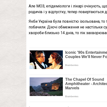
Але МОЗ, епідеміологи і лікарі очікують, що
родичів і у відпустку, тепер повертаються д
Якби Україна була повністю ізольована, то т
побачили. Діючі обмеження не настільки су
хвороби близько 14 днів, то пік захворюва