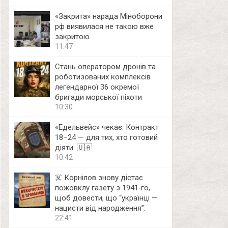
«Закрита» нарада Міноборони
рф виявилася не такою вже
закритою
11:47
Стань оператором дронів та
роботизованих комплексів
легендарної 36 окремої
бригади морської піхоти
10:30
«Едельвейс» чекає. Контракт
18–24 — для тих, хто готовий
діяти. 🇺🇦
10:42
☠️ Корнілов знову дістає
пожовклу газету з 1941‑го,
щоб довести, що “українці —
нацисти від народження”.
22:41