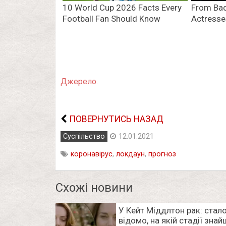
Джерело.
ПОВЕРНУТИСЬ НАЗАД
Суспільство
12.01.2021
коронавірус
,
локдаун
,
прогноз
Схожі новини
У Кейт Міддлтон рак: стал
відомо, на якій стадії зна