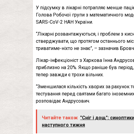
У підсумку в лікарні потрапляє менше паціє
Голова Робочої групи з математичного мод
SARS-CoV-2 НАН України.
“Лікарні розвантажуються, і проблем з ки
стверджувати, що протягом останнього міся
триватиме-ніхто не знає”, – зазначив Бровч
Лікар-інфекціоніст з Харкова Інна Андрусов
приблизно на 20%. Якщо раніше був період,
тепер завжди є трохи вільних.
“Зменшилася кількість хворих за рахунок то
тестування перед святами багато іноземних
розповідає Андрусович.
Читайте також
"Сніг і дощ": синоптик
наступного тижня