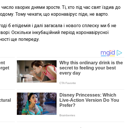
 число хворих днями зросте. Ті, хто під час свят їздив до
одому. Тому чекати, що коронавірус піде, не варто.
оді б епідемія і далі загасала і нового сплеску ми б не
ворі. Оскільки інкубаційний період коронавірусної
ності ще попереду.