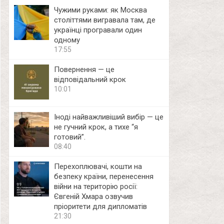
Чужими руками: як Москва
століттями вигравала там, де
українці програвали один
одному
17:55
Повернення — це
відповідальний крок
10:01
Іноді найважливіший вибір — це
не гучний крок, а тихе “я
готовий”.
08:40
Перехоплювачі, кошти на
безпеку країни, перенесення
війни на територію росії:
Євгеній Хмара озвучив
пріоритети для дипломатів
21:30