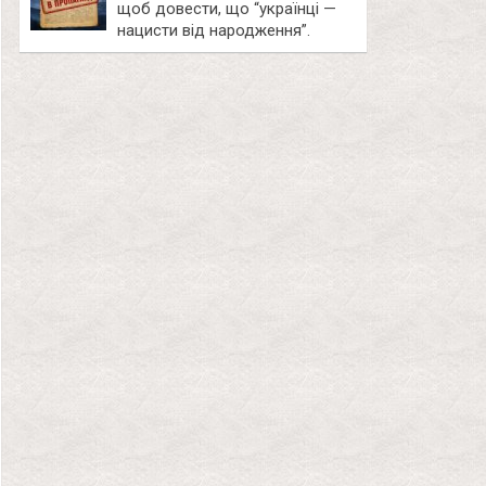
щоб довести, що “українці —
нацисти від народження”.