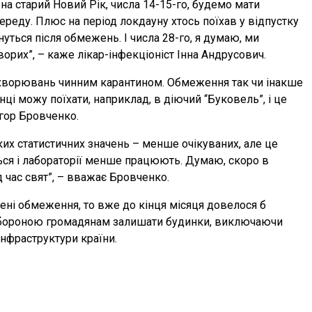
на старий Новий Рік, числа 14-15-го, будемо мати
ереду. Плюс на період локдауну хтось поїхав у відпустку
нуться після обмежень. І числа 28-го, я думаю, ми
орих”, – каже лікар-інфекціоніст Інна Андрусович.
хворювань чинним карантином. Обмеження так чи інакше
ці можу поїхати, наприклад, в діючий “Буковель”, і це
Ігор Бровченко.
их статистичних значень – менше очікуваних, але це
ся і лабораторії менше працюють. Думаю, скоро в
ід час свят”, – вважає Бровченко.
ені обмеження, то вже до кінця місяця довелося б
абороною громадянам залишати будинки, виключаючи
інфраструктури країни.