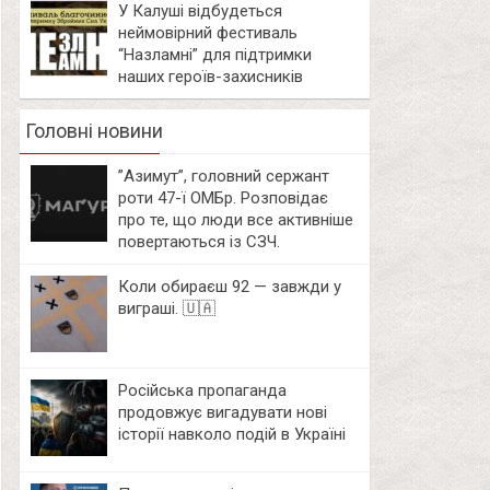
У Калуші відбудеться
неймовірний фестиваль
“Назламні” для підтримки
наших героїв-захисників
Головні новини
⁨”Азимут”, головний сержант
роти 47-ї ОМБр. Розповідає
про те, що люди все активніше
повертаються із СЗЧ.
Коли обираєш 92 — завжди у
виграші. 🇺🇦
Російська пропаганда
продовжує вигадувати нові
історії навколо подій в Україні