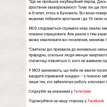
“Ще не пройшов інкубаційний період. Десь 
зростання захворюваності. Тому пік ще поп
в Єгипет, хтось в Буковель. Всі вони повер
можемо побачити зростання і до 16 тисяч хв
МОЗ сподівається стримати нову хвилю за
повинні спрацювати. Але разом з тим україн
може нівелювати всі посилення, зазначає 
“Святкові дні призвели до аномально низьк
природно, оскільки люди менше звертають
статистиці з’являться ті, кого не виявили п
У МОЗ зазначають, що якби не ввели посил
вводити справжній локдаун – з повною з
лише тих, хто забезпечує роботу ключової 
Слідкуйте за новинами у
Телеграм
Підписуйтеся на нашу сторінку у
Facebook