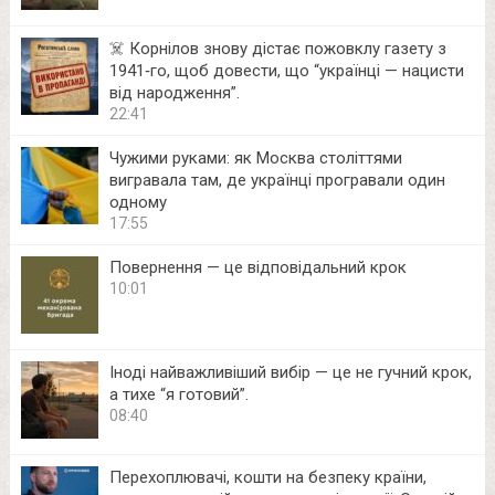
☠️ Корнілов знову дістає пожовклу газету з
1941‑го, щоб довести, що “українці — нацисти
від народження”.
22:41
Чужими руками: як Москва століттями
вигравала там, де українці програвали один
одному
17:55
Повернення — це відповідальний крок
10:01
Іноді найважливіший вибір — це не гучний крок,
а тихе “я готовий”.
08:40
Перехоплювачі, кошти на безпеку країни,