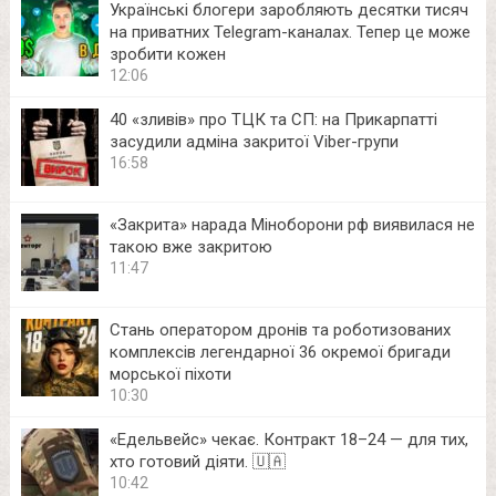
Українські блогери заробляють десятки тисяч
на приватних Telegram-каналах. Тепер це може
зробити кожен
12:06
40 «зливів» про ТЦК та СП: на Прикарпатті
засудили адміна закритої Viber-групи
16:58
«Закрита» нарада Міноборони рф виявилася не
такою вже закритою
11:47
Стань оператором дронів та роботизованих
комплексів легендарної 36 окремої бригади
морської піхоти
10:30
«Едельвейс» чекає. Контракт 18–24 — для тих,
хто готовий діяти. 🇺🇦
10:42