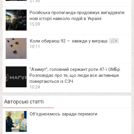
21:30
Російська пропаганда продовжує вигадувати
нові історії навколо подій в Україні
15:09
Коли обираєш 92 — завжди у виграші. 🇺🇦
10:11
⁨”Азимут”, головний сержант роти 47-ї ОМБр.
Розповідає про те, що люди все активніше
повертаються із СЗЧ.
10:24
Авторські статті
Об‘єднюємось заради перемоги