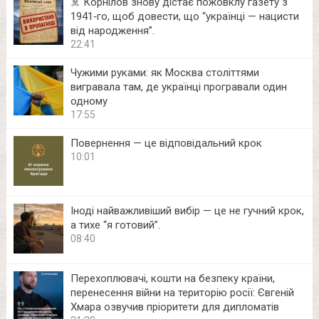
☠️ Корнілов знову дістає пожовклу газету з
1941‑го, щоб довести, що “українці — нацисти
від народження”.
22:41
Чужими руками: як Москва століттями
вигравала там, де українці програвали один
одному
17:55
Повернення — це відповідальний крок
10:01
Іноді найважливіший вибір — це не гучний крок,
а тихе “я готовий”.
08:40
Перехоплювачі, кошти на безпеку країни,
перенесення війни на територію росії: Євгеній
Хмара озвучив пріоритети для дипломатів