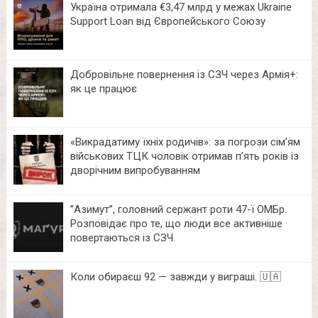
Україна отримала €3,47 млрд у межах Ukraine
Support Loan від Європейського Союзу
Добровільне повернення із СЗЧ через Армія+:
як це працює
«Викрадатиму їхніх родичів»: за погрози сім’ям
військових ТЦК чоловік отримав п’ять років із
дворічним випробуванням
⁨”Азимут”, головний сержант роти 47-ї ОМБр.
Розповідає про те, що люди все активніше
повертаються із СЗЧ.
Коли обираєш 92 — завжди у виграші. 🇺🇦