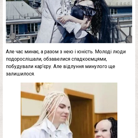
Але час минає, а разом з нею і юність. Молоді люди
подорослішали, обзавелися спадкоємцями,
побудували кар’єру. Але відлуння минулого ще
залишилося.