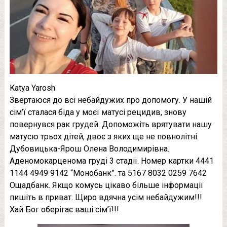
Katya Yarosh
Звертаюся до всі небайдужих про допомогу. У нашій
сім’ї сталася біда у моєї матусі рецидив, знову
повернувся рак грудей. Допоможіть врятувати нашу
матусю трьох дітей, двоє з яких ще не повнолітні.
Дубовицька-Ярош Олена Володимирівна.
Аденомокарценома груді 3 стадії. Номер картки 4441
1144 4949 9142 “Монобанк”. та 5167 8032 0259 7642
Ощадбанк. Якщо комусь цікаво більше інформації
пишіть в приват. Щиро вдячна усім небайдужим!!!
Хай Бог оберігає ваші сім’ї!!!