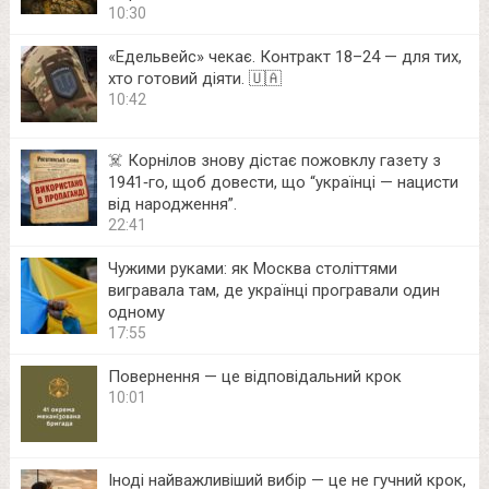
10:30
«Едельвейс» чекає. Контракт 18–24 — для тих,
хто готовий діяти. 🇺🇦
10:42
☠️ Корнілов знову дістає пожовклу газету з
1941‑го, щоб довести, що “українці — нацисти
від народження”.
22:41
Чужими руками: як Москва століттями
вигравала там, де українці програвали один
одному
17:55
Повернення — це відповідальний крок
10:01
Іноді найважливіший вибір — це не гучний крок,