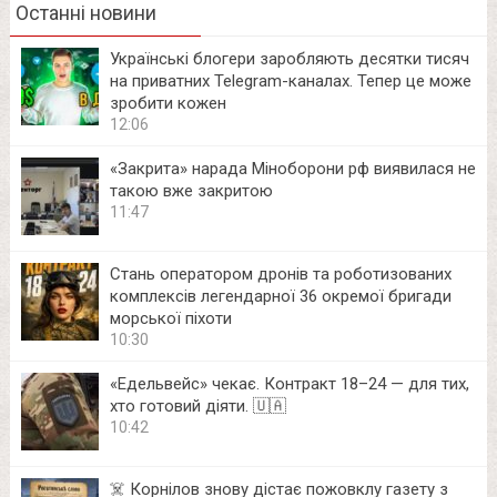
Останні новини
Українські блогери заробляють десятки тисяч
на приватних Telegram-каналах. Тепер це може
зробити кожен
12:06
«Закрита» нарада Міноборони рф виявилася не
такою вже закритою
11:47
Стань оператором дронів та роботизованих
комплексів легендарної 36 окремої бригади
морської піхоти
10:30
«Едельвейс» чекає. Контракт 18–24 — для тих,
хто готовий діяти. 🇺🇦
10:42
☠️ Корнілов знову дістає пожовклу газету з