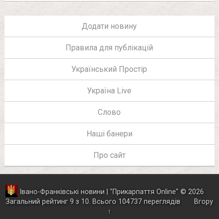
Додати новину
Правила для публікацій
Український Простір
Україна Live
Слово
Наші банери
Про сайт
Івано-Франківські новини | "
Прикарпаття Online
"
© 2026
Загальний рейтинг
9
з
10
.
Всього
104737
переглядів
Вгору
↑