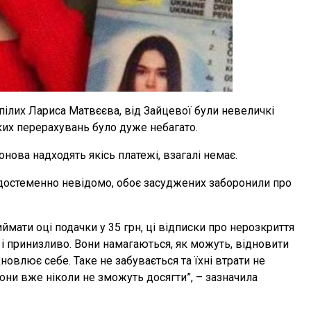
пілих Лариса Матвєєва, від Зайцевої були невеличкі
аких перерахувань було дуже небагато.
онова надходять якісь платежі, взагалі немає.
достеменно невідомо, обоє засуджених заборонили про
мати оці подачки у 35 грн, ці відписки про нерозкриття
 і принизливо. Вони намагаються, як можуть, відновити
новлює себе. Таке не забувається та їхні втрати не
вони вже ніколи не зможуть досягти”, – зазначила