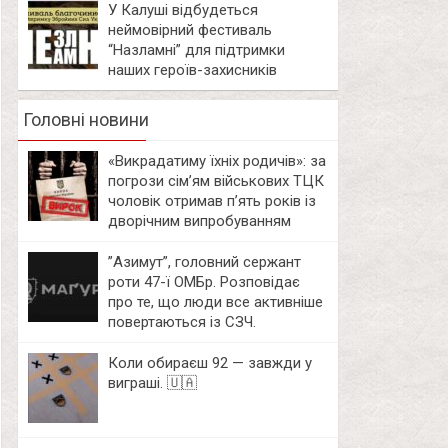
У Калуші відбудеться
неймовірний фестиваль
“Назламні” для підтримки
наших героїв-захисників
Головні новини
«Викрадатиму їхніх родичів»: за
погрози сім’ям військових ТЦК
чоловік отримав п’ять років із
дворічним випробуванням
⁨”Азимут”, головний сержант
роти 47-ї ОМБр. Розповідає
про те, що люди все активніше
повертаються із СЗЧ.
Коли обираєш 92 — завжди у
виграші. 🇺🇦