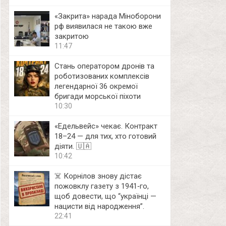
«Закрита» нарада Міноборони
рф виявилася не такою вже
закритою
11:47
Стань оператором дронів та
роботизованих комплексів
легендарної 36 окремої
бригади морської піхоти
10:30
«Едельвейс» чекає. Контракт
18–24 — для тих, хто готовий
діяти. 🇺🇦
10:42
☠️ Корнілов знову дістає
пожовклу газету з 1941‑го,
щоб довести, що “українці —
нацисти від народження”.
22:41