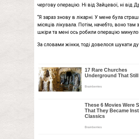
чергову операцію. Ні від Зайцевої, ні від 
“Я зараз знову в лікарні. У мене була страшн
місяців лікувала. Потім, начебто, воно та
шкіри та мені ось робили операцію минулог
За словами жінки, тоді довелося шукати дуж