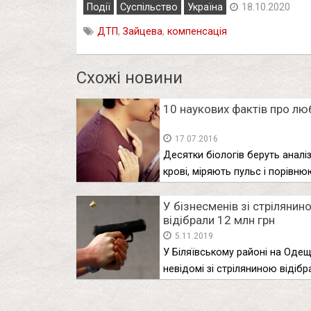
Події
Суспільство
Україна
18.10.2020
ДТП
,
Зайцева
,
компенсація
Схожі новини
10 наукових фактів про лю
17.07.2016
Десятки біологів беруть аналі
крові, міряють пульс і порівн
поведінку …
У бізнесменів зі стрілянин
відібрали 12 млн грн
5.11.2019
У Біляївському районі на Одещ
невідомі зі стріляниною відібр
12 …