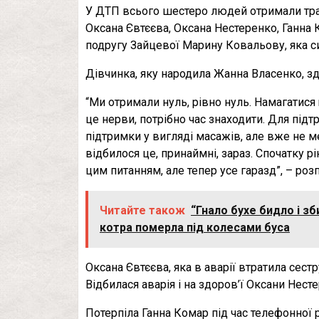
У ДТП всього шестеро людей отримали трав
Оксана Євтєєва, Оксана Нестеренко, Ганна 
подругу Зайцевої Марину Ковальову, яка си
Дівчинка, яку народила Жанна Власенко, здор
“Ми отримали нуль, рівно нуль. Намагатися 
це нерви, потрібно час знаходити. Для підт
підтримки у вигляді масажів, але вже не м
відбилося це, принаймні, зараз. Спочатку р
цим питанням, але тепер усе гаразд”, – роз
Читайте також
“Гнало бухе бидло і зб
котра померла під колесами буса
Оксана Євтєєва, яка в аварії втратила сестру
Відбилася аварія і на здоров’ї Оксани Нес
Потерпіла Ганна Комар під час телефонної 