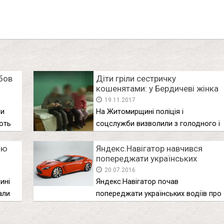
бов
Діти гріли сестричку
кошенятами: у Бердичеві жінка
на дві доби залишила малих
19.11.2017
дітей без їжі у холодному
зи
На Житомирщині поліція і
будинку(відео)
юють
соцслужби визволили з голодного і
холодного …
ою
Яндекс.Навігатор навчився
попереджати українських
водіїв про перевищення
20.07.2016
швидкості
ині
Яндекс.Навігатор почав
али
попереджати українських водіїв про
перевищення швидкості. Додаток
знайомий …