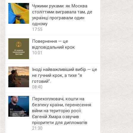
Чужими руками: як Москва
століттями вигравала там, де
українці програвали один
одному
17:55
Повернення — це
відповідальний крок
10:01
Іноді найважливіший вибір — це
не гучний крок, а тихе “я
готовий”.
08:40
Перехоплювачі, кошти на
безпеку країни, перенесення
війни на територію росії:
Євгеній Хмара озвучив
пріоритети для дипломатів
21:30