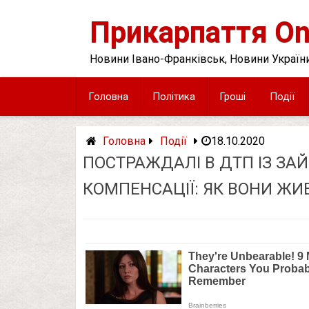
Skip
to
Прикарпаття On
content
Новини Івано-Франківськ, Новини України
Головна
Політика
Гроші
Події
Головна
Події
18.10.2020
ПОСТРАЖДАЛІ В ДТП ІЗ ЗА
КОМПЕНСАЦІЇ: ЯК ВОНИ ЖИ