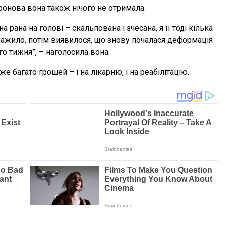
Дронова вона також нічого не отримала.
а рана на голові – скальпована і зчесана, я її тоді кілька
м зажило, потім виявилося, що знову почалася деформація
о тижня”, – наголосила вона.
е багато грошей – і на лікарню, і на реабілітацію.